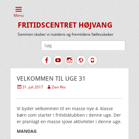
Menu
FRITIDSCENTRET HØJVANG
Sammen skaber vi nutidens og fremtidens fællesskaber
Søg
efter:
Facebook
YouTube
Instagram
Website
Tlf.
VELKOMMEN TIL UGE 31
Udgivet
Forfatter
31. juli 2017
Dan Riis
den
Vi byder velkommen til en masse nye 4. klasse
børn som starter i fritidsklubben i denne uge. Der
er planlagt en masse sjove aktiviteter i denne uge.
MANDAG