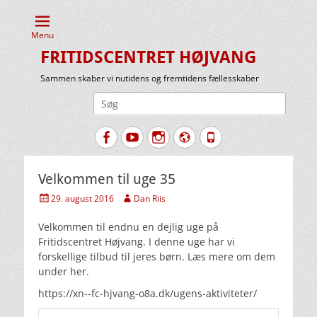
Menu
FRITIDSCENTRET HØJVANG
Sammen skaber vi nutidens og fremtidens fællesskaber
Søg
efter:
Facebook
YouTube
Instagram
Website
Tlf.
Velkommen til uge 35
Udgivet
Forfatter
29. august 2016
Dan Riis
den
Velkommen til endnu en dejlig uge på
Fritidscentret Højvang. I denne uge har vi
forskellige tilbud til jeres børn. Læs mere om dem
under her.
https://xn--fc-hjvang-o8a.dk/ugens-aktiviteter/