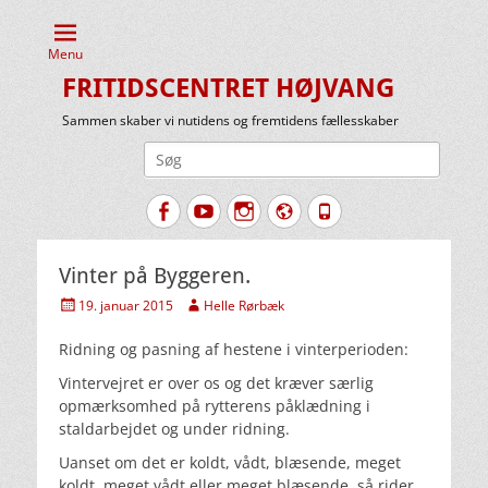
Menu
FRITIDSCENTRET HØJVANG
Sammen skaber vi nutidens og fremtidens fællesskaber
Søg
efter:
Facebook
YouTube
Instagram
Website
Tlf.
Vinter på Byggeren.
Udgivet
Forfatter
19. januar 2015
Helle Rørbæk
den
Ridning og pasning af hestene i vinterperioden:
Vintervejret er over os og det kræver særlig
opmærksomhed på rytterens påklædning i
staldarbejdet og under ridning.
Uanset om det er koldt, vådt, blæsende, meget
koldt, meget vådt eller meget blæsende, så rider