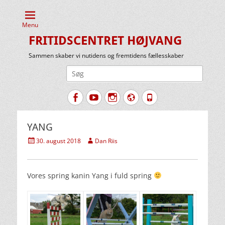
Menu
FRITIDSCENTRET HØJVANG
Sammen skaber vi nutidens og fremtidens fællesskaber
Søg
efter:
Facebook
YouTube
Instagram
Website
Tlf.
YANG
Udgivet
Forfatter
30. august 2018
Dan Riis
den
Vores spring kanin Yang i fuld spring