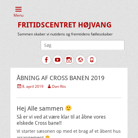
Menu
FRITIDSCENTRET HØJVANG
Sammen skaber vi nutidens og fremtidens fællesskaber
Søg
efter:
Facebook
YouTube
Instagram
Website
Tlf.
ÅBNING AF CROSS BANEN 2019
Udgivet
Forfatter
8. april 2019
Dan Riis
den
Hej Alle sammen
Så er vi ved at være klar til at åbne vores
elskede Cross bane!!
Vi starter sæsonen op med et brag af et åbent hus
arrangement