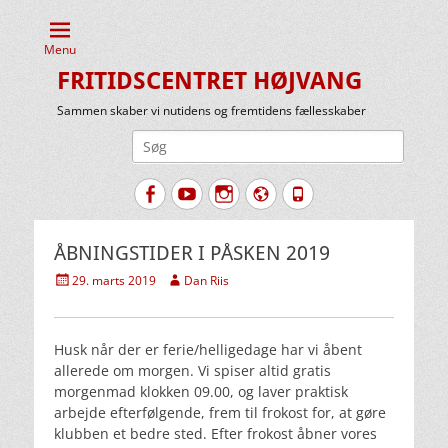
Menu
FRITIDSCENTRET HØJVANG
Sammen skaber vi nutidens og fremtidens fællesskaber
Søg
efter:
Facebook
YouTube
Instagram
Website
Tlf.
ÅBNINGSTIDER I PÅSKEN 2019
Udgivet
Forfatter
29. marts 2019
Dan Riis
den
Husk når der er ferie/helligedage har vi åbent
allerede om morgen. Vi spiser altid gratis
morgenmad klokken 09.00, og laver praktisk
arbejde efterfølgende, frem til frokost for, at gøre
klubben et bedre sted. Efter frokost åbner vores