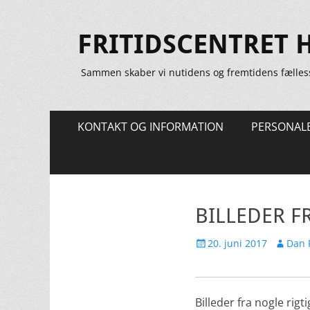
FRITIDSCENTRET 
Sammen skaber vi nutidens og fremtidens fælles
Primær
Spring
KONTAKT OG INFORMATION
PERSONAL
til
Menu
indhold
BILLEDER F
Udgivet
Forfatte
20. juni 2017
Dan 
den
Billeder fra nogle rig