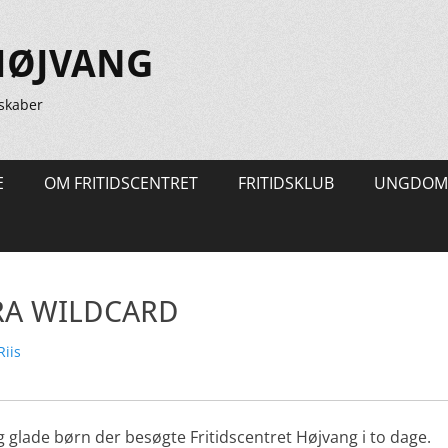
HØJVANG
skaber
E
OM FRITIDSCENTRET
FRITIDSKLUB
UNGDOM
RA WILDCARD
r
Riis
tig glade børn der besøgte Fritidscentret Højvang i to dage.