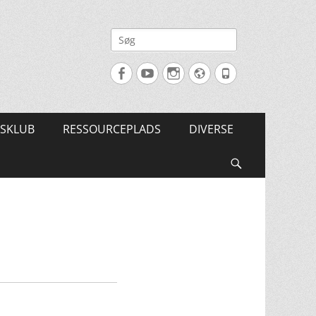
Søg
efter:
Facebook
YouTube
Instagram
Website
Tlf.
SKLUB
RESSOURCEPLADS
DIVERSE
Søg