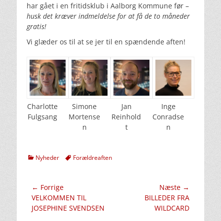
har gået i en fritidsklub i Aalborg Kommune før –
husk det kræver indmeldelse for at få de to måneder
gratis!
Vi glæder os til at se jer til en spændende aften!
Charlotte
Simone
Jan
Inge
Fulgsang
Mortense
Reinhold
Conradse
n
t
n
kategorier
Tags
Nyheder
Forældreaften
Indlægsnavigation
← Forrige
Næste →
Forrige
Næste
VELKOMMEN TIL
BILLEDER FRA
indlæg:
indlæg:
JOSEPHINE SVENDSEN
WILDCARD