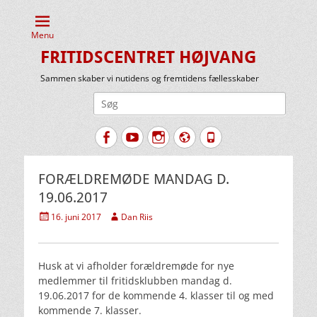
Menu
FRITIDSCENTRET HØJVANG
Sammen skaber vi nutidens og fremtidens fællesskaber
Søg
efter:
Facebook
YouTube
Instagram
Website
Tlf.
FORÆLDREMØDE MANDAG D.
19.06.2017
Udgivet
Forfatter
16. juni 2017
Dan Riis
den
Husk at vi afholder forældremøde for nye
medlemmer til fritidsklubben mandag d.
19.06.2017 for de kommende 4. klasser til og med
kommende 7. klasser.