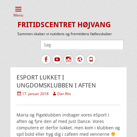
Menu
FRITIDSCENTRET HØJVANG
Sammen skaber vi nutidens og fremtidens fællesskaber
Søg
efter:
Facebook
YouTube
Instagram
Website
Tlf.
ESPORT LUKKET I
UNGDOMSKLUBBEN I AFTEN
Udgivet
Forfatter
17. januar 2018
Dan Riis
den
Maria og Pigeklubben indtager vores eSport i
aften og fyre den af med Just Dance. Vores
computere er derfor lukket, men kom i klubben og
spil bold eller hyg dig i cafeen med vennerne