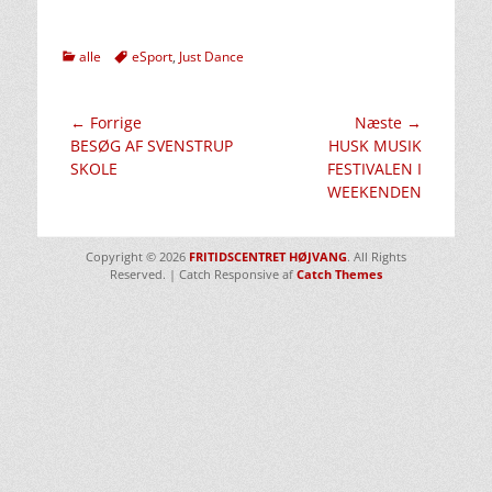
kategorier
Tags
alle
eSport
,
Just Dance
Indlægsnavigation
← Forrige
Næste →
Forrige
Næste
BESØG AF SVENSTRUP
HUSK MUSIK
indlæg:
indlæg:
SKOLE
FESTIVALEN I
WEEKENDEN
Copyright © 2026
FRITIDSCENTRET HØJVANG
. All Rights
Reserved. | Catch Responsive af
Catch Themes