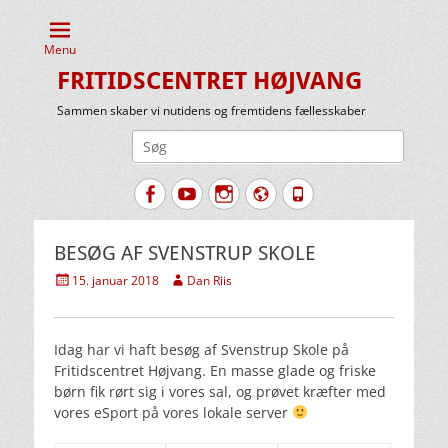
Menu
FRITIDSCENTRET HØJVANG
Sammen skaber vi nutidens og fremtidens fællesskaber
Søg
efter:
Facebook
YouTube
Instagram
Website
Tlf.
BESØG AF SVENSTRUP SKOLE
Udgivet
Forfatter
15. januar 2018
Dan Riis
den
Idag har vi haft besøg af Svenstrup Skole på
Fritidscentret Højvang. En masse glade og friske
børn fik rørt sig i vores sal, og prøvet kræfter med
vores eSport på vores lokale server