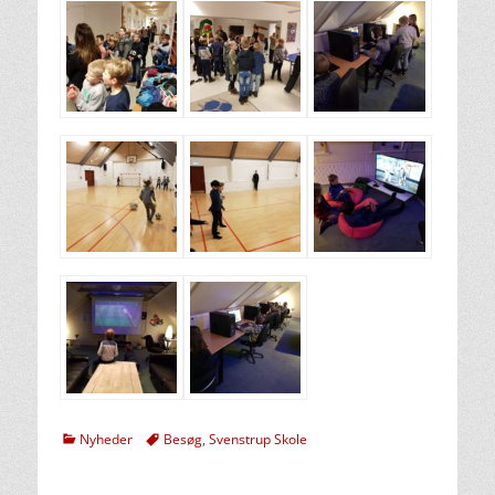
kategorier
Tags
Nyheder
Besøg
,
Svenstrup Skole