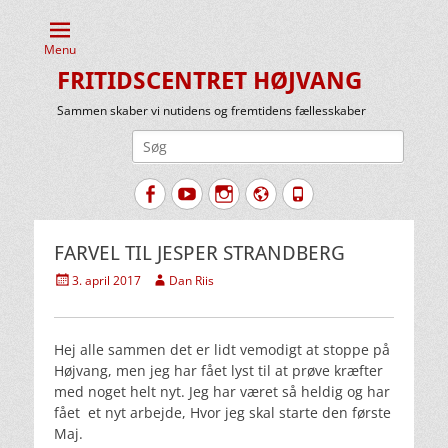
Menu
FRITIDSCENTRET HØJVANG
Sammen skaber vi nutidens og fremtidens fællesskaber
Søg
efter:
Facebook
YouTube
Instagram
Website
Tlf.
FARVEL TIL JESPER STRANDBERG
Udgivet
Forfatter
3. april 2017
Dan Riis
den
Hej alle sammen det er lidt vemodigt at stoppe på
Højvang, men jeg har fået lyst til at prøve kræfter
med noget helt nyt. Jeg har været så heldig og har
fået et nyt arbejde, Hvor jeg skal starte den første
Maj.