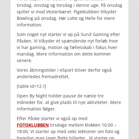
tirsdag, onsdag og torsdag i denne uge. På onsdag
spiller vi mod Vesterkæret. Pigeklubben tilbyder
Bowling på onsdag. Hør Lotte og Helle for mere
information.
Som noget nyt starter vi op på Sund Gaming efter
Påsken. Vi tilbyder et spændende nyt forløb hvor
vi har gaming, motion og fællesskab i fokus hver
mandag. Mere information om dette kommer
senere.
Vores åbningstider i eSport bliver derfor også
anderledes fremadrettet.
[table id=12 /]
Open By Night holder pause de næste tre
måneder for, at give plads til nye aktiviteter. Mere
information følger.
Efter Påske starter vi også op med
FOTOKLUBBEN
tirsdage mellem klokken 16:00 –
18:00. Vi starter op med seks lektioner om foto og
hvordan man laver flotte billeder. Vi starter op