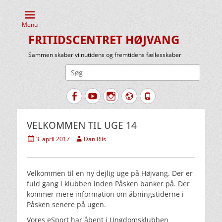
Menu
FRITIDSCENTRET HØJVANG
Sammen skaber vi nutidens og fremtidens fællesskaber
Søg
efter:
Facebook
YouTube
Instagram
Website
Tlf.
VELKOMMEN TIL UGE 14
Udgivet
Forfatter
3. april 2017
Dan Riis
den
Velkommen til en ny dejlig uge på Højvang. Der er
fuld gang i klubben inden Påsken banker på. Der
kommer mere information om åbningstiderne i
Påsken senere på ugen.
Vores eSport har åbent i Ungdomsklubben