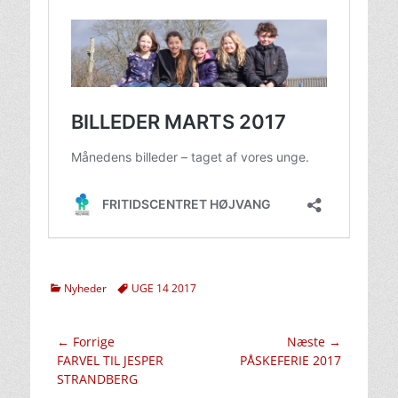
kategorier
Tags
Nyheder
UGE 14 2017
Indlægsnavigation
← Forrige
Næste →
Forrige
Næste
FARVEL TIL JESPER
PÅSKEFERIE 2017
indlæg:
indlæg:
STRANDBERG