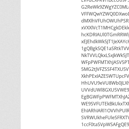
LVFdCXFRVHBccU09PS
G2ReWk9ZWgYZC0MLe
VFFWQwYZWQ0DXwoD
dMXlhVFUhOWUhPSR
xVXXlVcT1MHCgkDEk
hcKDRIAUl0TGmRRWl
xEJEhdkWk5JT1JeXA
1gQBgkSQE1aSRtkTV
NkTVVLQkxLSxJkWk5JT
WFpPWFMTXhJASV5PT
5MG2tJVFZSSF4TXU5
XkhPExIAZE5WTUpcFV
HhUVU9eVU8Wb0JLXh
UVVdUWl8GXU5VWE9S
EgBGWFpPWFMTXhJAZ
WE9SVFUTEkBkUkxTXF
EhIARhIARl1OVVhPUl
SVRWUkheFUleSFRXTV
1ccF0taSVpWSAFgQE