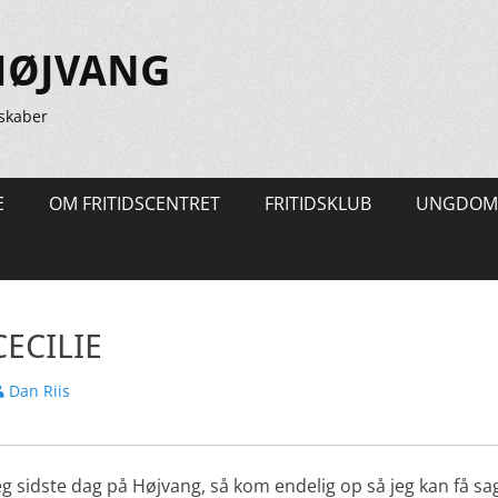
HØJVANG
skaber
E
OM FRITIDSCENTRET
FRITIDSKLUB
UNGDOM
CECILIE
orfatter
Dan Riis
 sidste dag på Højvang, så kom endelig op så jeg kan få sagt 