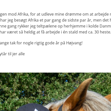
igen mod Afrika, for at udleve mine drømme om at arbejde m
ar jeg besøgt Afrika et par gang de sidste par år, men det h
enne gang rykker jeg teltpælene op herhjemme i kolde Danmark
har været så heldig at få arbejde i én stald med ca. 30 heste
mange tak for nogle rigtig gode år på Højvang!
år til jer alle