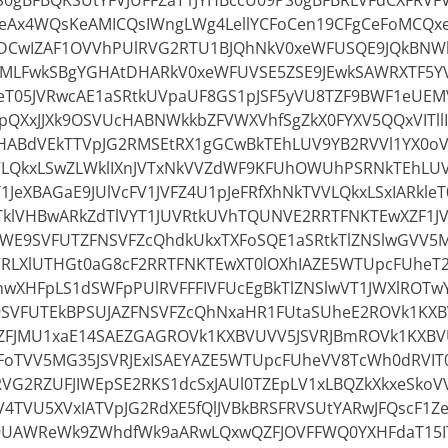
0gBFBQKSUtYFVJUFFZaT1JYHBccU09PS0gBFBRLVFdCXFRVFV
Ax4WQsKeAMICQsIWngLWg4LellYCFoCen19CFgCeFoMCQx
CwIZAF1OVVhPUlRVG2RTU1BJQhNkV0xeWFUSQE9JQkBNW
MLFwkSBgYGHAtDHARkV0xeWFUVSE5ZSE9JEwkSAWRXTF5Y
leT05JVRwcAE1aSRtkUVpaUF8GS1pJSF5yVU8TZF9BWF1eUEM
pQXxJJXk9OSVUcHABNWkkbZFVWXVhfSgZkX0FYXV5QQxVITll
YcHABdVEkTTVpJG2RMSEtRX1gGCwBkTEhLUV9YB2RVVl1YX0o
VLQkxLSwZLWklIXnJVTxNkVVZdWF9KFUhOWUhPSRNkTEhLU
1JeXBAGaE9JUlVcFV1JVFZ4U1pJeFRfXhNkTVVLQkxLSxIARkleT
klVHBwARkZdTlVYT1JUVRtkUVhTQUNVE2RRTFNKTEwXZF1J
VWE9SVFUTZFNSVFZcQhdkUkxTXFoSQE1aSRtkTlZNSlwGVV5
RLXlUTHGt0aG8cF2RRTFNKTEwXT0lOXhIAZE5WTUpcFUheT2l
wXHFpLS1dSWFpPUlRVFFFIVFUcEgBkTlZNSlwVT1JWXlROT
VFUTEkBPSUJAZFNSVFZcQhNxaHR1FUtaSUheE2ROVk1KXBV
FJMU1xaE14SAEZGAGROVk1KXBVUVV5JSVRJBmROVk1KXBV
oTVV5MG35JSVRJExISAEYAZE5WTUpcFUheVV8TcWh0dRVIT0
RVG2RZUFJIWEpSE2RKS1dcSxJAUl0TZEpLV1xLBQZkXkxeSkoVV
4TVU5XVxIATVpJG2RdXE5fQlJVBkBRSFRVSUtYARwJFQscF1Z
9UAWReWk9ZWhdfWk9aARwLQxwQZFJOVFFWQ0YXHFdaT15IT