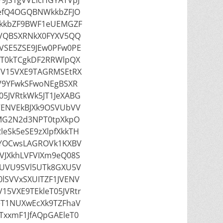
9JS1gVVElcHGYATVpJ
efQ4OGQBNWkkbZFJO
kkbZF9BWF1eUEMGZF
VQBSXRNkX0FYXV5QQ
VSE5ZSE9JEw0PFw0PE
IT0kTCgkDF2RRWlpQX
VV15VXE9TAGRMSEtRX
V9YFwkSFwoNEgBSXR
05JVRtkWk5JT1JeXABG
VENVEkBJXk9OSVUbVV
MG2N2d3NPT0tpXkpO
eSk5eSE9zXlpfXkkTH
wYOCwsLAGROVk1KXBV
JXkhLVFVIXm9eQ08S
UVU9SVl5UTk8GXU5V
lSVVxSXUITZF1JVENV
15VXE9TEkleT05JVRtr
eT1NUXwEcXk9TZFhaV
xxmF1JfAQpGAEleT0