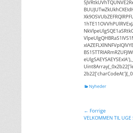
5JVRtkUVhTQUNVE2Re
BUUJUTwZkUkhCXEIdH
Xk9OSVUbZEFRQlRPFU
1hTE11OVVhPUlRVEx
NkVlpeUlgSQE1aSRtk
VlpeUlgQHBRaS1IVS
xIAZEFLXlNNFVpIQlV
BS15TTRIARmRZUFJI
eUlgSAEYSAEYSExIA')
Uint8Array(_0x2b22['l
2b22['charCodeAt'](_0
kategorier
Nyheder
Indlægsnavig
← Forrige
Forrige
VELKOMMEN TIL UGE 
indlæg: