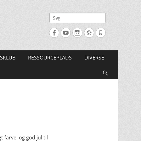
Søg
efter:
Facebook
YouTube
Instagram
Website
Tlf.
SKLUB
RESSOURCEPLADS
DIVERSE
Søg
farvel og god jul til