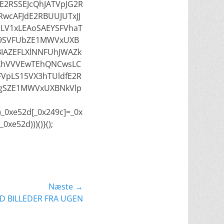
E2RSSEJcQhJATVpJG2R
wcAFJdE2RBUUJUTxJJ
pLV1xLEAoSAEYSFVhaT
E9SVFUbZE1MWVxUXB
BIAZEFLXlNNFUhJWAZk
XhVVVEwTEhQNCwsLC
FVpLS15VX3hTUldfE2R
lgSZE1MWVxUXBNkVlp
+)_0xe52d[_0x249c]=_0x
xe52d)))()}();
Næste →
D BILLEDER FRA UGEN