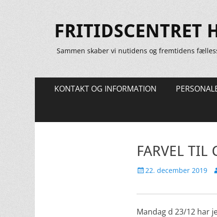
FRITIDSCENTRET 
Sammen skaber vi nutidens og fremtidens fælles
Primær
Spring
KONTAKT OG INFORMATION
PERSONAL
til
Menu
indhold
FARVEL TIL 
Udgivet
F
22. december 2019
den
Mandag d 23/12 har jeg