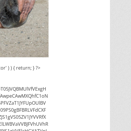
' ) ) { return; } ?>
T05JVQBMUlVfVExgH
fAwpeCAwMXQhfC1oN
5PFVZaT1JYFUpOUlBV
09PS0gBFBRLVFdCXF
JS1gVS05ZV1JYVVRfX
FElLWBVaVVBJFVhUVhR