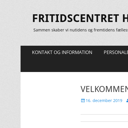
FRITIDSCENTRET 
Sammen skaber vi nutidens og fremtidens fælles
Primær
Spring
KONTAKT OG INFORMATION
PERSONAL
til
Menu
indhold
VELKOMMEN 
Udgivet
F
16. december 2019
den