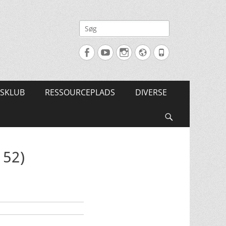
Søg
efter:
Facebook
YouTube
Instagram
Website
Tlf.
SKLUB
RESSOURCEPLADS
DIVERSE
Søg
 52)