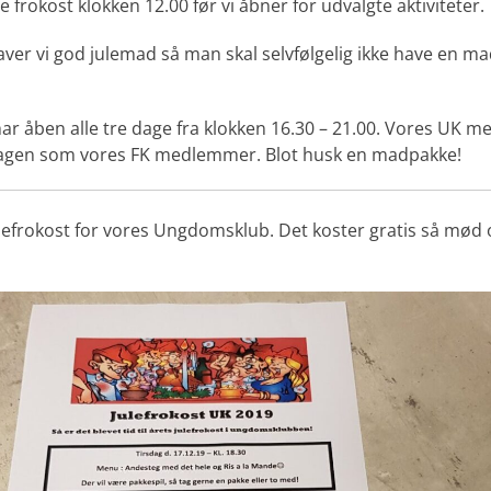
 frokost klokken 12.00 før vi åbner for udvalgte aktiviteter.
laver vi god julemad så man skal selvfølgelig ikke have en
 åben alle tre dage fra klokken 16.30 – 21.00. Vores UK me
dagen som vores FK medlemmer. Blot husk en madpakke!
julefrokost for vores Ungdomsklub. Det koster gratis så mød