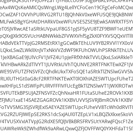
0gBFBQKSUtYFVJUFFZaT1JYHBccU09PS0gBFBRLVFdCXFRVFV
Ax4WQsKeAMICQsIWngLWg4LellYCFoCen19CFgCeFoMCQx
CwIZAF1OVVhPUlRVG2RTU1BJQhNkV0xeWFUSQE9JQkBNW
MLFwkSBgYGHAtDHARkV0xeWFUVSE5ZSE9JEwkSAWRXTF5Y
leT05JVRwcAE1aSRtkUVpaUF8GS1pJSF5yVU8TZF9BWF1eUEM
pQXxJJXk9OSVUcHABNWkkbZFVWXVhfSgZkX0FYXV5QQxVITll
YcHABdVEkTTVpJG2RMSEtRX1gGCwBkTEhLUV9YB2RVVl1YX0o
VLQkxLSwZLWklIXnJVTxNkVVZdWF9KFUhOWUhPSRNkTEhLU
1JeXBAGaE9JUlVcFV1JVFZ4U1pJeFRfXhNkTVVLQkxLSxIARkleT
klVHBwARkZdTlVYT1JUVRtkUVhTQUNVE2RRTFNKTEwXZF1J
VWE9SVFUTZFNSVFZcQhdkUkxTXFoSQE1aSRtkTlZNSlwGVV5
RLXlUTHGt0aG8cF2RRTFNKTEwXT0lOXhIAZE5WTUpcFUheT2l
wXHFpLS1dSWFpPUlRVFFFIVFUcEgBkTlZNSlwVT1JWXlROT
VFUTEkBPSUJAZFNSVFZcQhNxaHR1FUtaSUheE2ROVk1KXBV
FJMU1xaE14SAEZGAGROVk1KXBVUVV5JSVRJBmROVk1KXBV
oTVV5MG35JSVRJExISAEYAZE5WTUpcFUheVV8TcWh0dRVIT0
RVG2RZUFJIWEpSE2RKS1dcSxJAUl0TZEpLV1xLBQZkXkxeSkoVV
4TVU5XVxIATVpJG2RdXE5fQlJVBkBRSFRVSUtYARwJFQscF1Z
9UAWReWk9ZWhdfWk9aARwLQxwQZFJOVFFWQ0YXHFdaT15IT