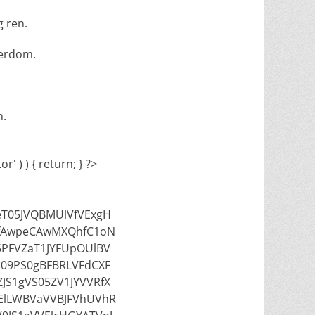
g ren.
derdom.
n.
' ) ) { return; } ?>
T05JVQBMUlVfVExgH
fAwpeCAwMXQhfC1oN
5PFVZaT1JYFUpOUlBV
09PS0gBFBRLVFdCXF
JS1gVS05ZV1JYVVRfX
FElLWBVaVVBJFVhUVhR