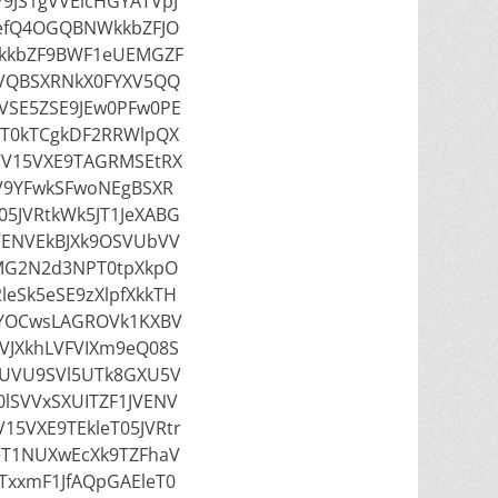
9JS1gVVElcHGYATVpJ
efQ4OGQBNWkkbZFJO
kkbZF9BWF1eUEMGZF
VQBSXRNkX0FYXV5QQ
VSE5ZSE9JEw0PFw0PE
IT0kTCgkDF2RRWlpQX
VV15VXE9TAGRMSEtRX
V9YFwkSFwoNEgBSXR
05JVRtkWk5JT1JeXABG
VENVEkBJXk9OSVUbVV
MG2N2d3NPT0tpXkpO
eSk5eSE9zXlpfXkkTH
wYOCwsLAGROVk1KXBV
JXkhLVFVIXm9eQ08S
UVU9SVl5UTk8GXU5V
lSVVxSXUITZF1JVENV
15VXE9TEkleT05JVRtr
eT1NUXwEcXk9TZFhaV
xxmF1JfAQpGAEleT0