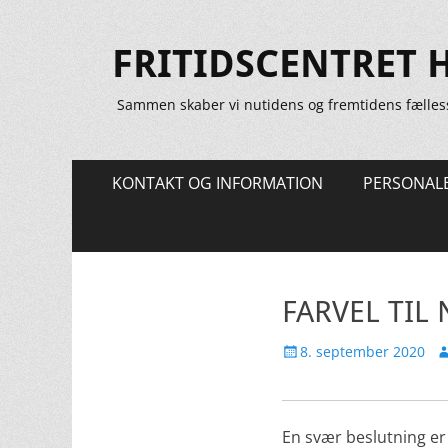
FRITIDSCENTRET 
Sammen skaber vi nutidens og fremtidens fælles
Primær
Spring
KONTAKT OG INFORMATION
PERSONAL
til
Menu
indhold
FARVEL TIL
Udgivet
Fo
8. september 2020
den
En svær beslutning er 