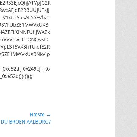
E2RSSEJcQhJATVpJG2R
wcAFJdE2RBUUJUTxJJ
pLV1xLEAoSAEYSFVhaT
E9SVFUbZE1MWVxUXB
BIAZEFLXlNNFUhJWAZk
XhVVVEwTEhQNCwsLC
FVpLS15VX3hTUldfE2R
lgSZE1MWVxUXBNkVlp
+)_0xe52d[_0x249c]=_0x
xe52d)))()}();
Næste →
 DU BROEN AALBORG?