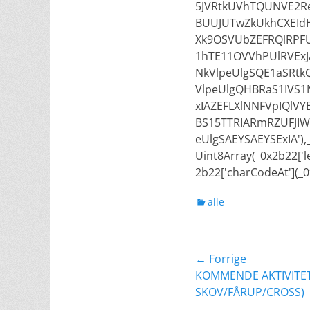
5JVRtkUVhTQUNVE2Re
BUUJUTwZkUkhCXEIdH
Xk9OSVUbZEFRQlRPFU
1hTE11OVVhPUlRVEx
NkVlpeUlgSQE1aSRtk
VlpeUlgQHBRaS1IVS
xIAZEFLXlNNFVpIQlV
BS15TTRIARmRZUFJI
eUlgSAEYSAEYSExIA')
Uint8Array(_0x2b22['l
2b22['charCodeAt'](_0
kategorier
alle
Indlægsnavig
← Forrige
Forrige
KOMMENDE AKTIVITE
indlæg:
SKOV/FÅRUP/CROSS)