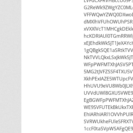
LVFdCXFRVHBccU09PS
G2ReWk9ZWgYZC0MLe
VFFWQwYZWQ0DXwoD
dMXlhVFUhOWUhPSR
xVXXlVcT1MHCgkDEk
hcKDRIAUl0TGmRRWl
xEJEhdkWk5JT1JeXA
1gQBgkSQE1aSRtkTV
NkTVVLQkxLSxJkWk5JT
WFpPWFMTXhJASV5PT
5MG2tJVFZSSF4TXU5
XkhPExIAZE5WTUpcFV
HhUVU9eVU8Wb0JLXh
UVVdUWl8GXU5VWE9S
EgBGWFpPWFMTXhJAZ
WE9SVFUTEkBkUkxTXF
EhIARhIARl1OVVhPUl
SVRWUkheFUleSFRXTV
1ccF0taSVpWSAFgQE