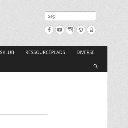
Søg
efter:
Facebook
YouTube
Instagram
Website
Tlf.
SKLUB
RESSOURCEPLADS
DIVERSE
Søg