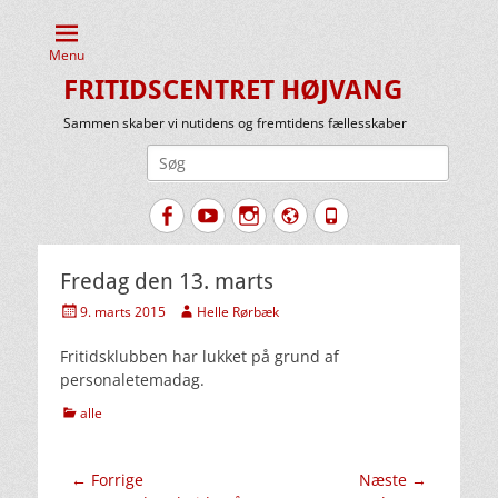
Menu
FRITIDSCENTRET HØJVANG
Sammen skaber vi nutidens og fremtidens fællesskaber
Søg
efter:
Facebook
YouTube
Instagram
Website
Tlf.
Fredag den 13. marts
Udgivet
Forfatter
9. marts 2015
Helle Rørbæk
den
Fritidsklubben har lukket på grund af
personaletemadag.
kategorier
alle
Indlægsnavigation
← Forrige
Næste →