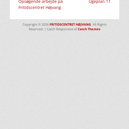
Forrige
Næste
Opsøgende arbejde på
Ugeplan 11
indlæg:
indlæg:
Fritidscentret Højvang
Copyright © 2026
FRITIDSCENTRET HØJVANG
. All Rights
Reserved. | Catch Responsive af
Catch Themes