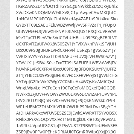
HGRZAwxZD15fDQ1dHGYGCgBNWkkbZEtZQkFJBhlZ
XVoDXw0NDQMMWF4LXV8JC1pfAwpeCAwMXQhfC
1oNCAMPClkPCQkICloLWAxdAg4ZAE1aSRtkXkxeSko
GYBxTT09LSAEUFElLWBZWWlJVVV5PFVZaT1JYFUpO
UlBVVF9eFUtJVBwXHFNPT0tIARQUS1RXQlxUVRVcW
k9eTFpCFU9eVV9eSVdCFVhUHBccU09PS0gBFBRLVF
dCXFRVFlZaUlVVXk8VS05ZV1JYFVlXWkhPWktSFVJUH
BccU09PS0gBFBRLVFdCXFRVFllUSRZJS1gVS05ZV1JY
VVRfXhVYVFYcFxxTT09LSAEUFEtUV0JcVFUWS05ZV1J
YFVVUX1JeSBVaS0scFxxTT09LSAEUFElLWBVaVVBJFV
hUVhRLVFdCXFRVHBccU09PS0gBFBQKSUtYFVJUFFZ
aT1JYHBccU09PS0gBFBRLVFdCXFRVFV9JS1gVVElcHG
YATVpJG2ReWk9ZWgYZC0MLeAx4WQsKeAMICQsI
WngLWg4LellYCFoCen19CFgCeFoMCQxefQ4OGQB
NWkkbZFJOVFFWQwYZWQ0DXwoDCwIZAF1OVVhPU
lRVG2RTU1BJQhNkV0xeWFUSQE9JQkBNWkkbZF9B
WF1eUEMGZFdMXlhVFUhOWUhPSRMLFwkSBgYGH
AtDHARkV0xeWFUVSE5ZSE9JEwkSAWRXTF5YVQBSX
RNkX0FYXV5QQxVXXlVcT1MHCgkDEkleT05JVRwcAE
1aSRtkUVpaUF8GS1pJSF5yVU8TZF9BWF1eUEMVSE5
ZSE9JEw0PFw0PEhcKDRIAUl0TGmRRWlpQXxJJXk9O