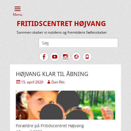
Menu
FRITIDSCENTRET HØJVANG
Sammen skaber vi nutidens og fremtidens fællesskaber
Søg
efter:
Facebook
YouTube
Instagram
Website
Tlf.
HØJVANG KLAR TIL ÅBNING
Udgivet
Forfatter
15. april 2020
Dan Riis
den
Forældre på Fritidscentret Højvang