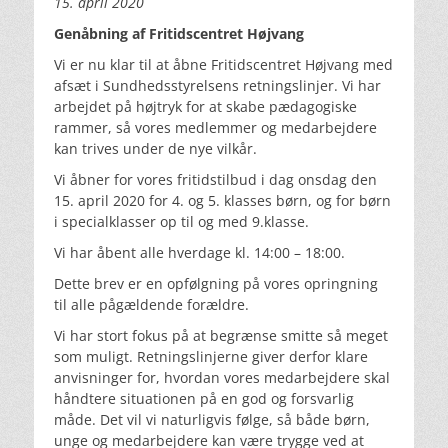
15. april 2020
Genåbning af Fritidscentret Højvang
Vi er nu klar til at åbne Fritidscentret Højvang med
afsæt i Sundhedsstyrelsens retningslinjer. Vi har
arbejdet på højtryk for at skabe pædagogiske
rammer, så vores medlemmer og medarbejdere
kan trives under de nye vilkår.
Vi åbner for vores fritidstilbud i dag onsdag den
15. april 2020 for 4. og 5. klasses børn, og for børn
i specialklasser op til og med 9.klasse.
Vi har åbent alle hverdage kl. 14:00 – 18:00.
Dette brev er en opfølgning på vores opringning
til alle pågældende forældre.
Vi har stort fokus på at begrænse smitte så meget
som muligt. Retningslinjerne giver derfor klare
anvisninger for, hvordan vores medarbejdere skal
håndtere situationen på en god og forsvarlig
måde. Det vil vi naturligvis følge, så både børn,
unge og medarbejdere kan være trygge ved at