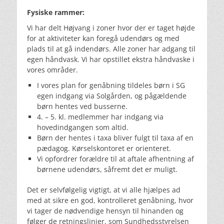
Fysiske rammer:
Vi har delt Højvang i zoner hvor der er taget højde
for at aktiviteter kan foregå udendørs og med
plads til at gå indendørs. Alle zoner har adgang til
egen håndvask. Vi har opstillet ekstra håndvaske i
vores områder.
I vores plan for genåbning tildeles børn i SG
egen indgang via Solgården, og pågældende
børn hentes ved busserne.
4. – 5. kl. medlemmer har indgang via
hovedindgangen som altid.
Børn der hentes i taxa bliver fulgt til taxa af en
pædagog. Kørselskontoret er orienteret.
Vi opfordrer forældre til at aftale afhentning af
børnene udendørs, såfremt det er muligt.
Det er selvfølgelig vigtigt, at vi alle hjælpes ad
med at sikre en god, kontrolleret genåbning, hvor
vi tager de nødvendige hensyn til hinanden og
følger de retningslinjer, som Sundhedsstyrelsen