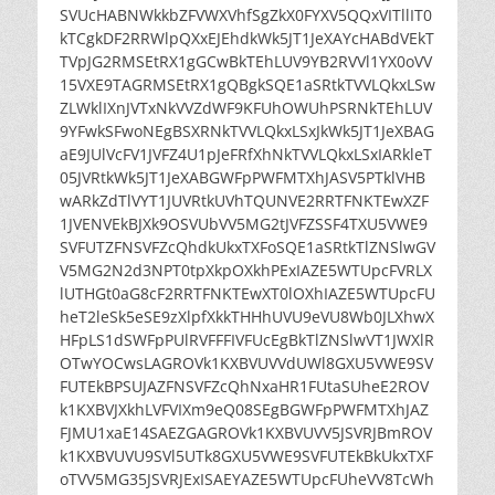
SVUcHABNWkkbZFVWXVhfSgZkX0FYXV5QQxVITllIT0
kTCgkDF2RRWlpQXxEJEhdkWk5JT1JeXAYcHABdVEkT
TVpJG2RMSEtRX1gGCwBkTEhLUV9YB2RVVl1YX0oVV
15VXE9TAGRMSEtRX1gQBgkSQE1aSRtkTVVLQkxLSw
ZLWklIXnJVTxNkVVZdWF9KFUhOWUhPSRNkTEhLUV
9YFwkSFwoNEgBSXRNkTVVLQkxLSxJkWk5JT1JeXBAG
aE9JUlVcFV1JVFZ4U1pJeFRfXhNkTVVLQkxLSxIARkleT
05JVRtkWk5JT1JeXABGWFpPWFMTXhJASV5PTklVHB
wARkZdTlVYT1JUVRtkUVhTQUNVE2RRTFNKTEwXZF
1JVENVEkBJXk9OSVUbVV5MG2tJVFZSSF4TXU5VWE9
SVFUTZFNSVFZcQhdkUkxTXFoSQE1aSRtkTlZNSlwGV
V5MG2N2d3NPT0tpXkpOXkhPExIAZE5WTUpcFVRLX
lUTHGt0aG8cF2RRTFNKTEwXT0lOXhIAZE5WTUpcFU
heT2leSk5eSE9zXlpfXkkTHHhUVU9eVU8Wb0JLXhwX
HFpLS1dSWFpPUlRVFFFIVFUcEgBkTlZNSlwVT1JWXlR
OTwYOCwsLAGROVk1KXBVUVVdUWl8GXU5VWE9SV
FUTEkBPSUJAZFNSVFZcQhNxaHR1FUtaSUheE2ROV
k1KXBVJXkhLVFVIXm9eQ08SEgBGWFpPWFMTXhJAZ
FJMU1xaE14SAEZGAGROVk1KXBVUVV5JSVRJBmROV
k1KXBVUVU9SVl5UTk8GXU5VWE9SVFUTEkBkUkxTXF
oTVV5MG35JSVRJExISAEYAZE5WTUpcFUheVV8TcWh