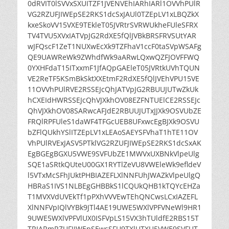
0dRVIT0lSVVxSXUITZF1JVENVEhIARhIARl1OVVhPUlR
VG2RZUFJIWEpSE2RKS1dcSxJAUl0TZEpLV1xLBQZkX
kxeSkoVV15VXE9TEkleT05JVRtrSVRWUkheFUleSFRX
TV4TVU5XVxIATVpJG2RdXE5fQlJVBkBRSFRVSUtYAR
wJFQscF1ZeT1NUXwEcXk9TZFhaV1ccF0taSVpWSAFg
QE9UAWReWk9ZWhdfWk9aARwLQxwQZFJOVFFWQ
0YXHFdaT15ITxxmF1JfAQpGAEleT05JVRtkUVhTQUN
VE2ReTF5KSmBkSktXXEtmF2RdXE5fQlJVEhVPU15VE
11OVVhPUlRVE2RSSEJcQhJATVpJG2RBUUJUTwZkUk
hCXEIdHWRSSEJcQhVJXkhOV08EZFNTUElCE2RSSEJc
QhVJXkhOV08SARwcAFJdE2RBUUJUTxJJXk9OSVUbZE
FRQlRPFUleS1daWF4TFGcUEB8UFxwcEgBJXk9OSVU
bZFlQUkhYSlITZEpLV1xLEAoSAEYSFVhaT1hTE11OV
VhPUlRVExJASV5PTklVG2RZUFJIWEpSE2RKS1dcSxAK
EgBGEgBGXU5VWE9SVFUbZE1MWVxUXBNkVlpeUlg
SQE1aSRtkQUteU00GX1RYTlZeVU8VWEleWk9efldeV
l5VTxMcSFhJUktPHBIAZEFLXlNNFUhJWAZkVlpeUlgQ
HBRaS1IVS1NLBEgGHBBkS1lCQUkQHB1kTQYcEHZa
T1MVXVdUVEkTf1pPXhVVVEwTEhQNCwsLCxIAZEFL
XlNNFVpIQlVYBk9JTl4AE19UWE5WXlVPFVNeWl9HR1
9UWE5WXlVPFVlUX0ISFVpLS15VX3hTUldfE2RBS15T
TRIARmRZUFJIWEpSEwsSFU9TXlUTXU5VWE9SVFUT