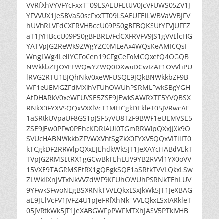
VVRfXhVYVFYcFxxTT09LSAEUFEtUV0JcVFUWS05ZV1J
YFVVUX1JeSBVaS0scFxxTT09LSAEUFElLWBVaVVBJFV
hUVhRLVFdCXFRVHBccU09PS0gBFBQKSUtYFVJUFFZ
aT1JYHBccU09PS0gBFBRLVFdCXFRVFV9JS1gVVElcHG
YATVpJG2ReWk9ZWgYZC0MLeAx4WQsKeAMICQsI
WngLWg4LellYCFoCen19CFgCeFoMCQxefQ4OGQB
NWkkbZFJOVFFWQwYZWQ0DXwoDCwIZAF1OVVhPU
lRVG2RTU1BJQhNkV0xeWFUSQE9JQkBNWkkbZF9B
WF1eUEMGZFdMXlhVFUhOWUhPSRMLFwkSBgYGH
AtDHARkV0xeWFUVSE5ZSE9JEwkSAWRXTF5YVQBSX
RNkX0FYXV5QQxVXXlVcT1MHCgkDEkleT05JVRwcAE
1aSRtkUVpaUF8GS1pJSF5yVU8TZF9BWF1eUEMVSE5
ZSE9JEw0PFw0PEhcKDRIAUl0TGmRRWlpQXxJJXk9O
SVUcHABNWkkbZFVWXVhfSgZkX0FYXV5QQxVITllIT0
kTCgkDF2RRWlpQXxEJEhdkWk5JT1JeXAYcHABdVEkT
TVpJG2RMSEtRX1gGCwBkTEhLUV9YB2RVVl1YX0oVV
15VXE9TAGRMSEtRX1gQBgkSQE1aSRtkTVVLQkxLSw
ZLWklIXnJVTxNkVVZdWF9KFUhOWUhPSRNkTEhLUV
9YFwkSFwoNEgBSXRNkTVVLQkxLSxJkWk5JT1JeXBAG
aE9JUlVcFV1JVFZ4U1pJeFRfXhNkTVVLQkxLSxIARkleT
05JVRtkWk5JT1JeXABGWFpPWFMTXhJASV5PTklVHB