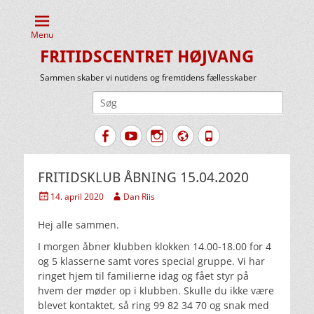
Menu
FRITIDSCENTRET HØJVANG
Sammen skaber vi nutidens og fremtidens fællesskaber
Søg
efter:
Facebook
YouTube
Instagram
Website
Tlf.
FRITIDSKLUB ÅBNING 15.04.2020
Udgivet
Forfatter
14. april 2020
Dan Riis
den
Hej alle sammen.
I morgen åbner klubben klokken 14.00-18.00 for 4
og 5 klasserne samt vores special gruppe. Vi har
ringet hjem til familierne idag og fået styr på
hvem der møder op i klubben. Skulle du ikke være
blevet kontaktet, så ring 99 82 34 70 og snak med