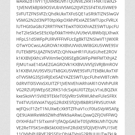
wARkZdTlVYT1JUVRtkUVhTQUNVE2RRTFNKTEwXZF
1JVENVEkBJXk9OSVUbVV5MG2tJVFZSSF4TXU5VWE9
SVFUTZFNSVFZcQhdkUkxTXFoSQE1aSRtkTlZNSlwGV
V5MG2N2d3NPT0tpXkpOXkhPExIAZE5WTUpcFVRLX
lUTHGt0aG8cF2RRTFNKTEwXT0lOXhIAZE5WTUpcFU
heT2leSk5eSE9zXlpfXkkTHHhUVU9eVU8Wb0JLXhwX
HFpLS1dSWFpPUlRVFFFIVFUcEgBkTlZNSlwVT1JWXlR
OTwYOCwsLAGROVk1KXBVUVVdUWl8GXU5VWE9SV
FUTEkBPSUJAZFNSVFZcQhNxaHR1FUtaSUheE2ROV
k1KXBVJXkhLVFVIXm9eQ08SEgBGWFpPWFMTXhJAZ
FJMU1xaE14SAEZGAGROVk1KXBVUVV5JSVRJBmROV
k1KXBVUVU9SVl5UTk8GXU5VWE9SVFUTEkBkUkxTXF
oTVV5MG35JSVRJExISAEYAZE5WTUpcFUheVV8TcWh
0dRVIT0lSVVxSXUITZF1JVENVEhIARhIARl1OVVhPUlR
VG2RZUFJIWEpSE2RKS1dcSxJAUl0TZEpLV1xLBQZkX
kxeSkoVV15VXE9TEkleT05JVRtrSVRWUkheFUleSFRX
TV4TVU5XVxIATVpJG2RdXE5fQlJVBkBRSFRVSUtYAR
wJFQscF1ZeT1NUXwEcXk9TZFhaV1ccF0taSVpWSAFg
QE9UAWReWk9ZWhdfWk9aARwLQxwQZFJOVFFWQ
0YXHFdaT15ITxxmF1JfAQpGAEleT05JVRtkUVhTQUN
VE2ReTF5KSmBkSktXXEtmF2RdXE5fQlJVEhVPU15VE
11OVVhPUlRVE2RSSEJcQhJATVpJG2RBUUJUTwZkUk