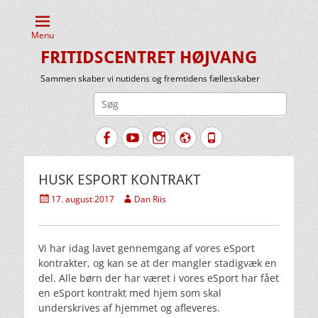
Menu
FRITIDSCENTRET HØJVANG
Sammen skaber vi nutidens og fremtidens fællesskaber
Søg
efter:
Facebook
YouTube
Instagram
Website
Tlf.
HUSK ESPORT KONTRAKT
Udgivet
Forfatter
17. august 2017
Dan Riis
den
Vi har idag lavet gennemgang af vores eSport
kontrakter, og kan se at der mangler stadigvæk en
del. Alle børn der har været i vores eSport har fået
en eSport kontrakt med hjem som skal
underskrives af hjemmet og afleveres.