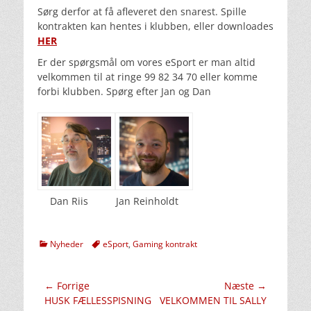
Sørg derfor at få afleveret den snarest. Spille
kontrakten kan hentes i klubben, eller downloades
HER
Er der spørgsmål om vores eSport er man altid
velkommen til at ringe 99 82 34 70 eller komme
forbi klubben. Spørg efter Jan og Dan
Dan Riis
Jan Reinholdt
kategorier
Tags
Nyheder
eSport
,
Gaming kontrakt
Indlægsnavigation
← Forrige
Næste →
Forrige
Næste
HUSK FÆLLESSPISNING
VELKOMMEN TIL SALLY