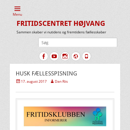
Menu
FRITIDSCENTRET HØJVANG
Sammen skaber vi nutidens og fremtidens fællesskaber
Søg
efter:
Facebook
YouTube
Instagram
Website
Tlf.
HUSK FÆLLESSPISNING
Udgivet
Forfatter
17. august 2017
Dan Riis
den