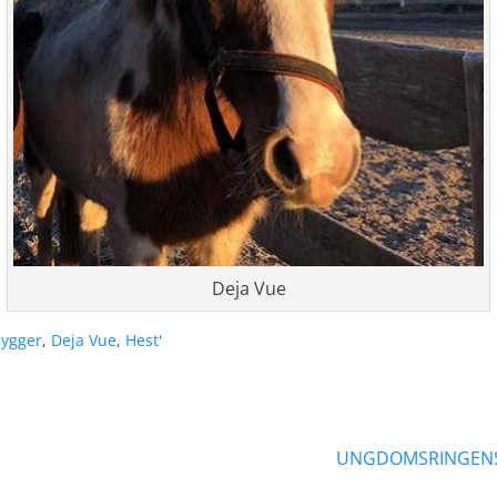
Deja Vue
s
ygger
,
Deja Vue
,
Hest'
ation
Næste
UNGDOMSRINGENS 
indlæg: