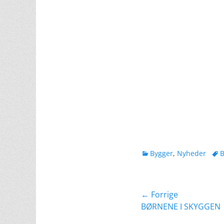
kategorier
Tag
Bygger
,
Nyheder
B
Indlægsnavig
← Forrige
Forrige
BØRNENE I SKYGGEN
indlæg: