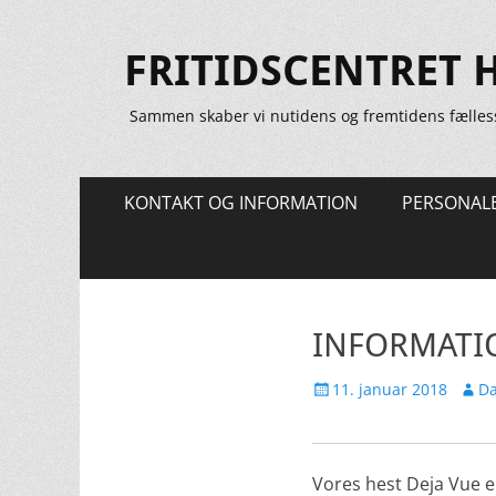
FRITIDSCENTRET 
Sammen skaber vi nutidens og fremtidens fælles
Primær
Spring
KONTAKT OG INFORMATION
PERSONAL
til
Menu
indhold
INFORMATI
Udgivet
Forfa
11. januar 2018
Da
den
Vores hest Deja Vue er 