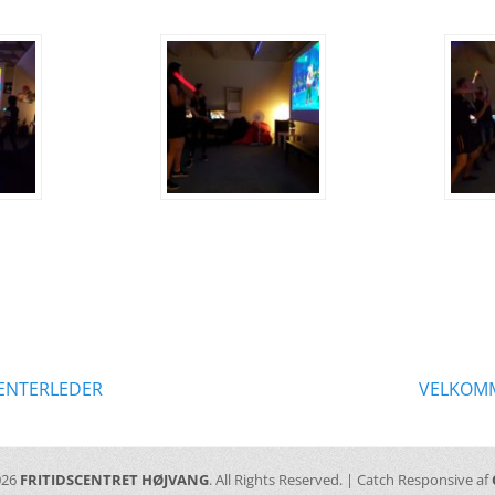
ation
Næste
CENTERLEDER
VELKOMM
indlæg:
026
FRITIDSCENTRET HØJVANG
. All Rights Reserved. | Catch Responsive af