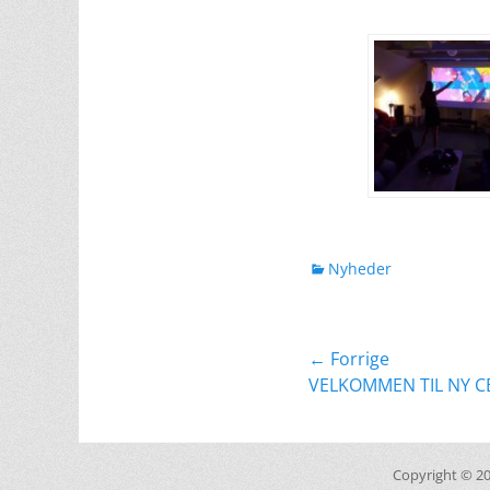
kategorier
Nyheder
Indlægsnavig
← Forrige
Forrige
VELKOMMEN TIL NY 
indlæg:
Copyright © 2