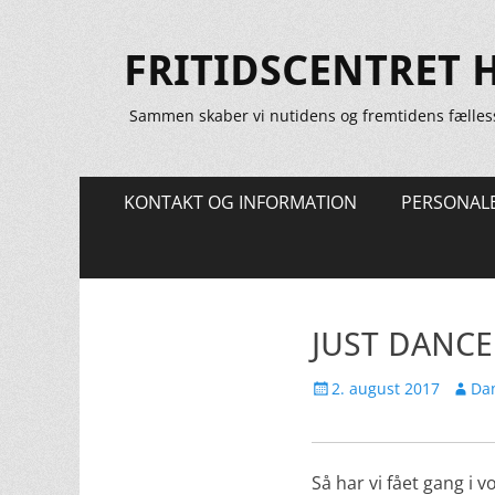
FRITIDSCENTRET 
Sammen skaber vi nutidens og fremtidens fælles
Primær
Spring
KONTAKT OG INFORMATION
PERSONAL
til
Menu
indhold
JUST DANCE
Udgivet
Forfat
2. august 2017
Dan
den
Så har vi fået gang i 