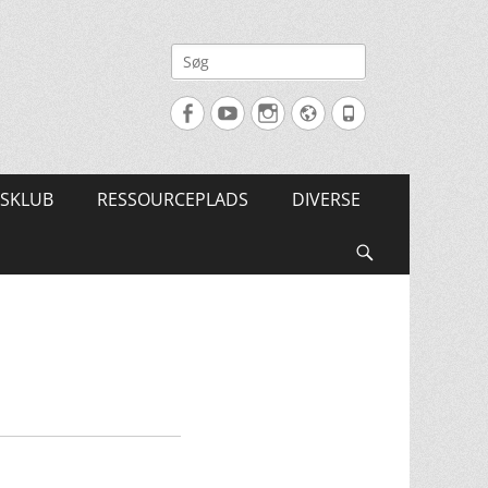
Søg
efter:
Facebook
YouTube
Instagram
Website
Tlf.
SKLUB
RESSOURCEPLADS
DIVERSE
Søg