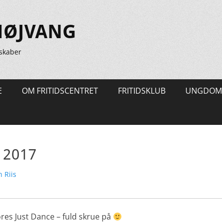
HØJVANG
skaber
E
OM FRITIDSCENTRET
FRITIDSKLUB
UNGDOM
 2017
ter
 Riis
vores Just Dance – fuld skrue på