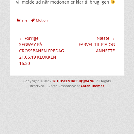
vil melde ud når motionen er klar til brug igen
kategorier
Tags
alle
Motion
Indlægsnavigation
← Forrige
Næste →
Forrige
Næste
SEGWAY PÅ
FARVEL TIL PIA OG
indlæg:
indlæg:
CROSSBANEN FREDAG
ANNETTE
21.06.19 KLOKKEN
16.30
Copyright © 2026
FRITIDSCENTRET HØJVANG
. All Rights
Reserved. | Catch Responsive af
Catch Themes