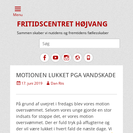
Menu
FRITIDSCENTRET HØJVANG
Sammen skaber vi nutidens og fremtidens fællesskaber
Søg
efter:
Facebook
YouTube
Instagram
Website
Tlf.
MOTIONEN LUKKET PGA VANDSKADE
Udgivet
Forfatter
17. juni 2019
Dan Riis
den
På grund af uvejret i fredags blev vores motion
oversvømmet. Selvom vores unge gjorde en stor
indsats for stoppe det, er vores motion
oversvømmet. Der er fuld tryk på affugterne og
der vil være lukket i hvert fald de næste dage. Vi