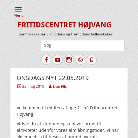
Menu
FRITIDSCENTRET HØJVANG
Sammen skaber vi nutidens og fremtidens fællesskaber
Søg
efter:
Facebook
YouTube
Instagram
Website
Tlf.
ONSDAGS NYT 22.05.2019
Udgivet
Forfatter
22. maj 2019
Dan Riis
den
Velkommen til midten af uge 21 på Fritidscentret
Højvang.
Vidste du at klubben også bliver brugt til
aktiviteter udenfor vores alm åbningstider. Vi har
eksempelvis tit besøg af børnehaverne.