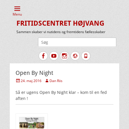
Menu
FRITIDSCENTRET HØJVANG
Sammen skaber vi nutidens og fremtidens fællesskaber
Søg
efter:
Facebook
YouTube
Instagram
Website
Tlf.
Open By Night
Udgivet
Forfatter
24. maj 2016
Dan Riis
den
Så er ugens Open By Night klar – kom til en fed
aften !