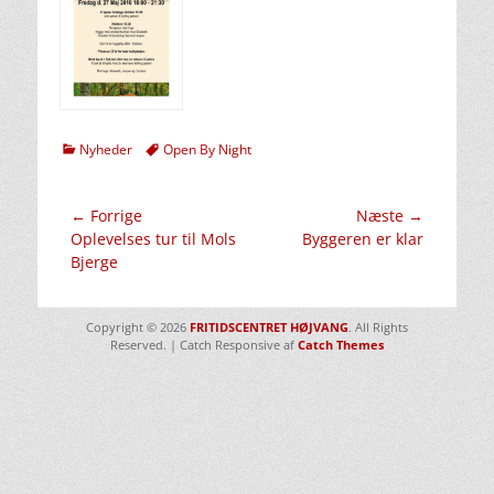
kategorier
Tags
Nyheder
Open By Night
Indlægsnavigation
← Forrige
Næste →
Forrige
Næste
Oplevelses tur til Mols
Byggeren er klar
indlæg:
indlæg:
Bjerge
Copyright © 2026
FRITIDSCENTRET HØJVANG
. All Rights
Reserved. | Catch Responsive af
Catch Themes