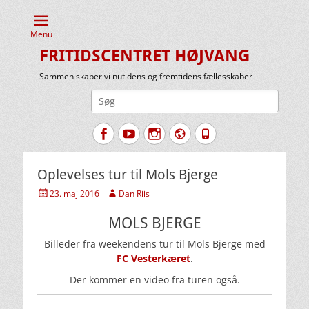
Menu
FRITIDSCENTRET HØJVANG
Sammen skaber vi nutidens og fremtidens fællesskaber
Søg
efter:
Facebook
YouTube
Instagram
Website
Tlf.
Oplevelses tur til Mols Bjerge
Udgivet
Forfatter
23. maj 2016
Dan Riis
den
MOLS BJERGE
Billeder fra weekendens tur til Mols Bjerge med
FC Vesterkæret
.
Der kommer en video fra turen også.