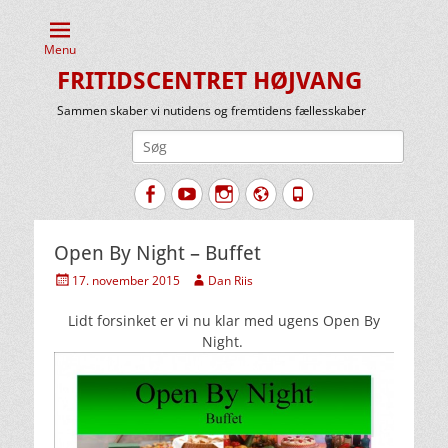
Menu
FRITIDSCENTRET HØJVANG
Sammen skaber vi nutidens og fremtidens fællesskaber
Søg
efter:
Facebook
YouTube
Instagram
Website
Tlf.
Open By Night – Buffet
Udgivet
Forfatter
17. november 2015
Dan Riis
den
Lidt forsinket er vi nu klar med ugens Open By
Night.