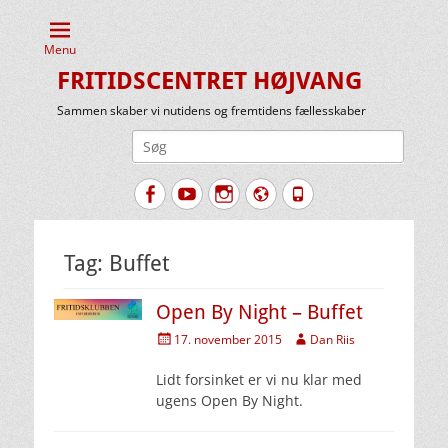
Menu
FRITIDSCENTRET HØJVANG
Sammen skaber vi nutidens og fremtidens fællesskaber
Søg
efter:
Facebook
YouTube
Instagram
Website
Tlf.
Tag:
Buffet
Open By Night – Buffet
Udgivet
Forfatter
17. november 2015
Dan Riis
den
Lidt forsinket er vi nu klar med
ugens Open By Night.