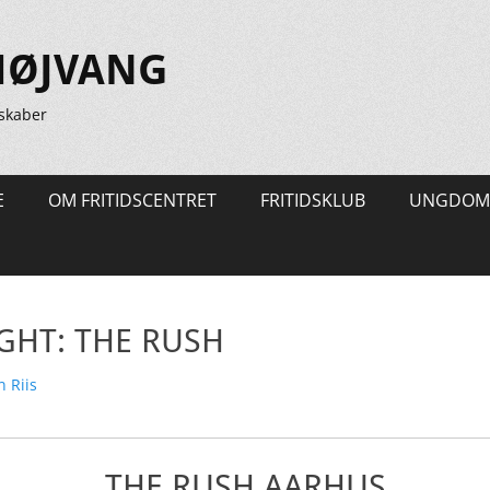
HØJVANG
skaber
E
OM FRITIDSCENTRET
FRITIDSKLUB
UNGDOM
GHT: THE RUSH
ter
 Riis
THE RUSH AARHUS