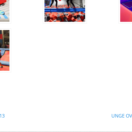
ation
Næste
13
UNGE OV
indlæg: