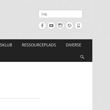
Søg
efter:
Facebook
YouTube
Instagram
Website
Tlf.
SKLUB
RESSOURCEPLADS
DIVERSE
Søg