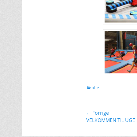
kategorier
alle
Indlægsnavig
← Forrige
Forrige
VELKOMMEN TIL UGE 
indlæg: