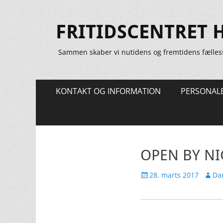
FRITIDSCENTRET 
Sammen skaber vi nutidens og fremtidens fælles
Primær
Spring
KONTAKT OG INFORMATION
PERSONAL
til
Menu
indhold
OPEN BY NI
Udgivet
Forfat
28. marts 2017
Dan
den