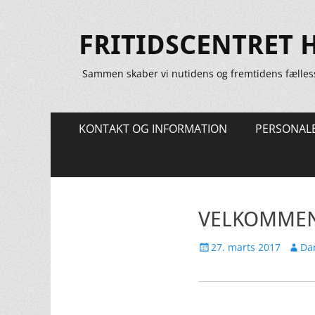
FRITIDSCENTRET 
Sammen skaber vi nutidens og fremtidens fælles
Primær
Spring
KONTAKT OG INFORMATION
PERSONAL
til
Menu
indhold
VELKOMMEN
Udgivet
Forfat
27. marts 2017
Dan
den