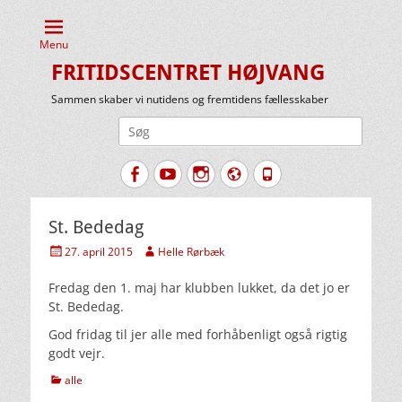
Menu
FRITIDSCENTRET HØJVANG
Sammen skaber vi nutidens og fremtidens fællesskaber
Søg
efter:
Facebook
YouTube
Instagram
Website
Tlf.
St. Bededag
Udgivet
Forfatter
27. april 2015
Helle Rørbæk
den
Fredag den 1. maj har klubben lukket, da det jo er
St. Bededag.
God fridag til jer alle med forhåbenligt også rigtig
godt vejr.
kategorier
alle