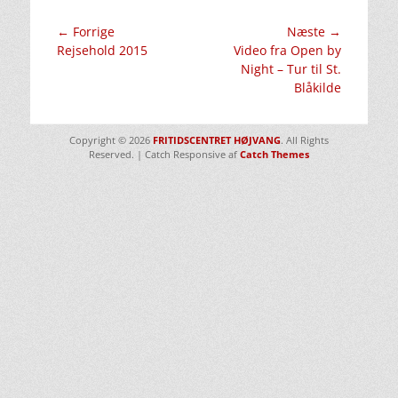
Indlægsnavigation
← Forrige
Næste →
Forrige
Næste
Rejsehold 2015
Video fra Open by
indlæg:
indlæg:
Night – Tur til St.
Blåkilde
Copyright © 2026
FRITIDSCENTRET HØJVANG
. All Rights
Reserved. | Catch Responsive af
Catch Themes