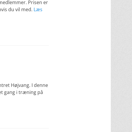
e medlemmer. Prisen er
hvis du vil med.
Læs
ntret Højvang. I denne
t gang i træning på