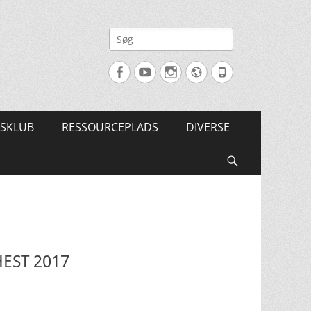
Søg
efter:
Facebook
YouTube
Instagram
Website
Tlf.
SKLUB
RESSOURCEPLADS
DIVERSE
Søg
HEST 2017