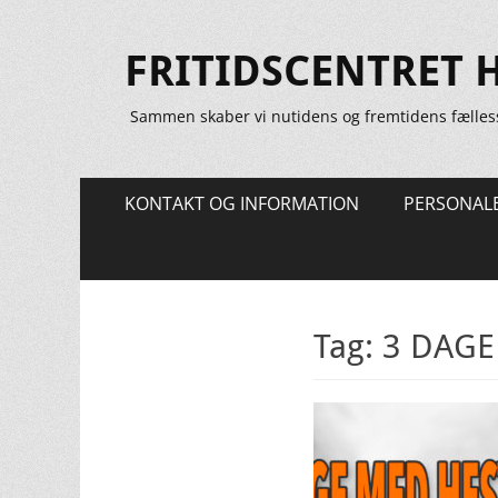
FRITIDSCENTRET 
Sammen skaber vi nutidens og fremtidens fælles
Primær
Spring
KONTAKT OG INFORMATION
PERSONAL
til
Menu
indhold
Tag:
3 DAGE