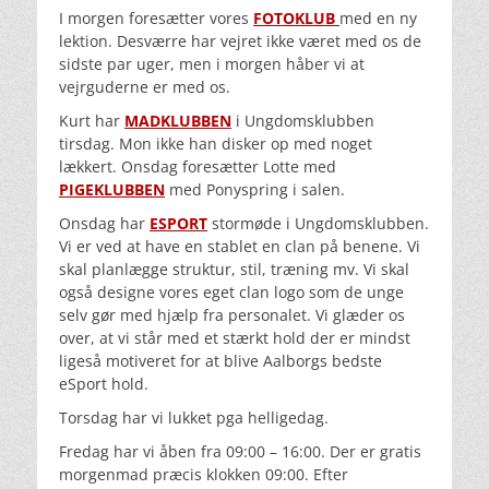
I morgen foresætter vores
FOTOKLUB
med en ny
lektion. Desværre har vejret ikke været med os de
sidste par uger, men i morgen håber vi at
vejrguderne er med os.
Kurt har
MADKLUBBEN
i Ungdomsklubben
tirsdag. Mon ikke han disker op med noget
lækkert. Onsdag foresætter Lotte med
PIGEKLUBBEN
med Ponyspring i salen.
Onsdag har
ESPORT
stormøde i Ungdomsklubben.
Vi er ved at have en stablet en clan på benene. Vi
skal planlægge struktur, stil, træning mv. Vi skal
også designe vores eget clan logo som de unge
selv gør med hjælp fra personalet. Vi glæder os
over, at vi står med et stærkt hold der er mindst
ligeså motiveret for at blive Aalborgs bedste
eSport hold.
Torsdag har vi lukket pga helligedag.
Fredag har vi åben fra 09:00 – 16:00. Der er gratis
morgenmad præcis klokken 09:00. Efter