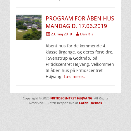
PROGRAM FOR ÅBEN HUS
MANDAG D. 17.06.2019
Udgivet
Forfatter
23. maj 2019
Dan Riis
den
Åbent hus for de kommende 4.
klasse årgange, og deres forældre,
i Svenstrup & Godthåb, på
Fritidscentret Højvang. Velkommen
til åben hus på Fritidscentret
Højvang.
Læs mere..
Copyright © 2026
FRITIDSCENTRET HØJVANG
. All Rights
Reserved. | Catch Responsive af
Catch Themes