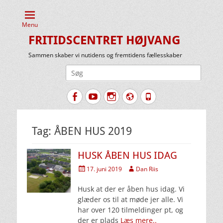
Menu
FRITIDSCENTRET HØJVANG
Sammen skaber vi nutidens og fremtidens fællesskaber
Søg
efter:
Facebook
YouTube
Instagram
Website
Tlf.
Tag:
ÅBEN HUS 2019
HUSK ÅBEN HUS IDAG
Udgivet
Forfatter
17. juni 2019
Dan Riis
den
Husk at der er åben hus idag. Vi
glæder os til at møde jer alle. Vi
har over 120 tilmeldinger pt, og
der er plads
Læs mere..