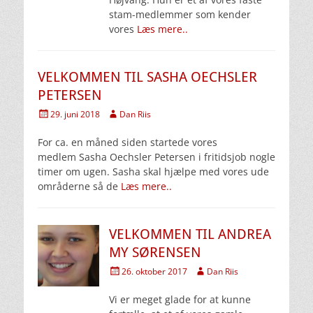
stam-medlemmer som kender
vores
Læs mere..
VELKOMMEN TIL SASHA OECHSLER
PETERSEN
Udgivet
Forfatter
29. juni 2018
Dan Riis
den
For ca. en måned siden startede vores
medlem Sasha Oechsler Petersen i fritidsjob nogle
timer om ugen. Sasha skal hjælpe med vores ude
områderne så de
Læs mere..
VELKOMMEN TIL ANDREA
MY SØRENSEN
Udgivet
Forfatter
26. oktober 2017
Dan Riis
den
Vi er meget glade for at kunne