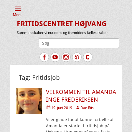
Menu
FRITIDSCENTRET HØJVANG
Sammen skaber vi nutidens og fremtidens fællesskaber
Søg
efter:
Facebook
YouTube
Instagram
Website
Tlf.
Tag:
Fritidsjob
VELKOMMEN TIL AMANDA
INGE FREDERIKSEN
Udgivet
Forfatter
19. juni 2019
Dan Riis
den
Vi er glade for at kunne fortælle at
Amanda er startet i fritidsjob på
Højvang. Hun er et af vores faste