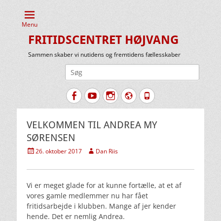
Menu
FRITIDSCENTRET HØJVANG
Sammen skaber vi nutidens og fremtidens fællesskaber
Søg
efter:
Facebook
YouTube
Instagram
Website
Tlf.
VELKOMMEN TIL ANDREA MY
SØRENSEN
Udgivet
Forfatter
26. oktober 2017
Dan Riis
den
Vi er meget glade for at kunne fortælle, at et af
vores gamle medlemmer nu har fået
fritidsarbejde i klubben. Mange af jer kender
hende. Det er nemlig Andrea.