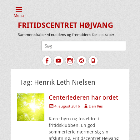
Menu
FRITIDSCENTRET HØJVANG
Sammen skaber vi nutidens og fremtidens fællesskaber
Søg
efter:
Facebook
YouTube
Instagram
Website
Tlf.
Tag:
Henrik Leth Nielsen
Centerlederen har ordet
Udgivet
Forfatter
4. august 2016
Dan Riis
den
Kære børn og forældre i
fritidsklubben. En god
sommerferie nærmer sig sin
afslutning. Fritidscentret Højvang