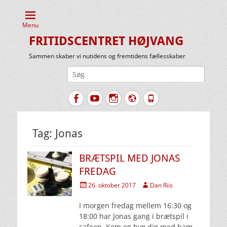
Menu
FRITIDSCENTRET HØJVANG
Sammen skaber vi nutidens og fremtidens fællesskaber
Søg
efter:
Facebook
YouTube
Instagram
Website
Tlf.
Tag:
Jonas
BRÆTSPIL MED JONAS
FREDAG
Udgivet
Forfatter
26. oktober 2017
Dan Riis
den
I morgen fredag mellem 16:30 og
18:00 har Jonas gang i brætspil i
cafeen. Kom og hyg dig med ham.