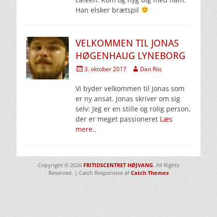
Han elsker brætspil
VELKOMMEN TIL JONAS
HØGENHAUG LYNEBORG
Udgivet
Forfatter
3. oktober 2017
Dan Riis
den
Vi byder velkommen til Jonas som
er ny ansat. Jonas skriver om sig
selv: Jeg er en stille og rolig person,
der er meget passioneret
Læs
mere..
Copyright © 2026
FRITIDSCENTRET HØJVANG
. All Rights
Reserved. | Catch Responsive af
Catch Themes