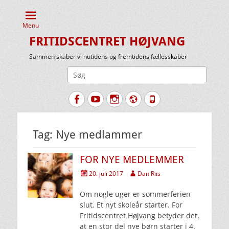
Menu
FRITIDSCENTRET HØJVANG
Sammen skaber vi nutidens og fremtidens fællesskaber
Søg
efter:
Facebook
YouTube
Instagram
Website
Tlf.
Tag:
Nye medlammer
FOR NYE MEDLEMMER
Udgivet
Forfatter
20. juli 2017
Dan Riis
den
Om nogle uger er sommerferien
slut. Et nyt skoleår starter. For
Fritidscentret Højvang betyder det,
at en stor del nye børn starter i 4.