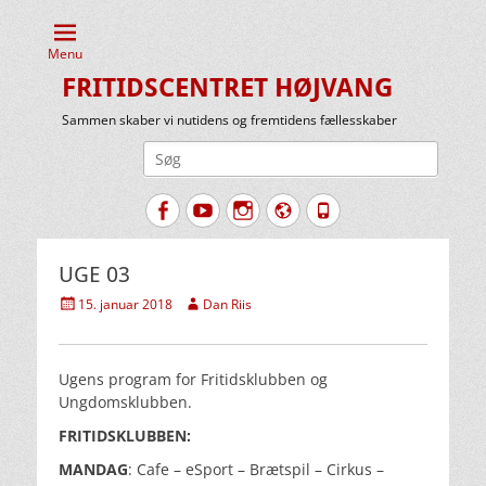
Menu
FRITIDSCENTRET HØJVANG
Sammen skaber vi nutidens og fremtidens fællesskaber
Søg
efter:
Facebook
YouTube
Instagram
Website
Tlf.
UGE 03
Udgivet
Forfatter
15. januar 2018
Dan Riis
den
Ugens program for Fritidsklubben og
Ungdomsklubben.
FRITIDSKLUBBEN:
MANDAG
: Cafe – eSport – Brætspil – Cirkus –