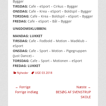
Bygger
TIRSDAG:
Cafe – eSport – Cirkus – Bygger
ONSDAG:
Cafe – Krea – eSport – Boldspil – Bygger
TORSDAG:
Cafe – Krea – Boldspil – eSport – Bygger
FREDAG:
Cafe – eSport – Bål – Bygger
UNGDOMSKLUBBEN:
MANDAG: LUKKET
TIRSDAG:
Cafe – Fodbold – Motion – Madklub –
eSport
ONSDAG:
Cafe – Sport – Motion – Pigegruppen
(Just Dance) –
TORSDAG:
Cafe – Sport – Motionen – eSport
FREDAG: LUKKET
kategorier
Tags
Nyheder
UGE 03 2018
Indlægsnavigation
← Forrige
Næste →
Forrige
Næste
Forrige indlæg
BESØG AF SVENSTRUP
indlæg:
indlæg:
SKOLE