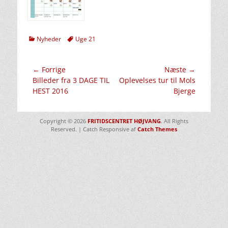
kategorier
Tags
Nyheder
Uge 21
Indlægsnavigation
← Forrige
Næste →
Forrige
Næste
Billeder fra 3 DAGE TIL
Oplevelses tur til Mols
indlæg:
indlæg:
HEST 2016
Bjerge
Copyright © 2026
FRITIDSCENTRET HØJVANG
. All Rights
Reserved. | Catch Responsive af
Catch Themes