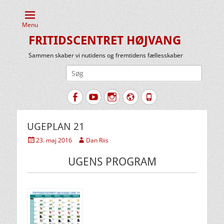
Menu
FRITIDSCENTRET HØJVANG
Sammen skaber vi nutidens og fremtidens fællesskaber
Søg
efter:
Facebook
YouTube
Instagram
Website
Tlf.
UGEPLAN 21
Udgivet
Forfatter
23. maj 2016
Dan Riis
den
UGENS PROGRAM