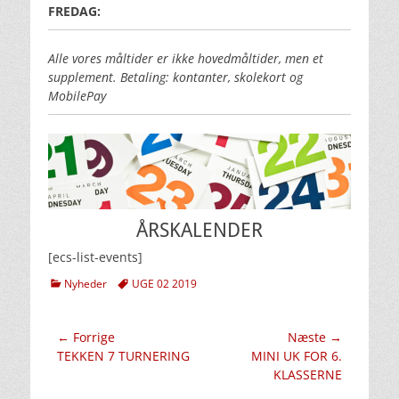
FREDAG:
Alle vores måltider er ikke hovedmåltider, men et
supplement. Betaling: kontanter, skolekort og
MobilePay
ÅRSKALENDER
[ecs-list-events]
kategorier
Tags
Nyheder
UGE 02 2019
Indlægsnavigation
← Forrige
Næste →
Forrige
Næste
TEKKEN 7 TURNERING
MINI UK FOR 6.
indlæg:
indlæg:
KLASSERNE