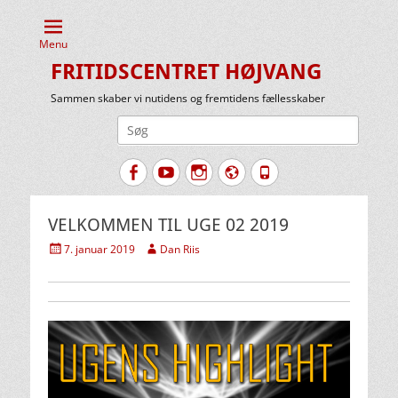
Menu
FRITIDSCENTRET HØJVANG
Sammen skaber vi nutidens og fremtidens fællesskaber
Søg
efter:
Facebook
YouTube
Instagram
Website
Tlf.
VELKOMMEN TIL UGE 02 2019
Udgivet
Forfatter
7. januar 2019
Dan Riis
den