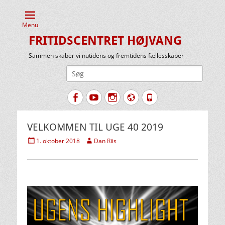
Menu
FRITIDSCENTRET HØJVANG
Sammen skaber vi nutidens og fremtidens fællesskaber
Søg
efter:
Facebook
YouTube
Instagram
Website
Tlf.
VELKOMMEN TIL UGE 40 2019
Udgivet
Forfatter
1. oktober 2018
Dan Riis
den