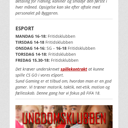
Betaling for ridning, kaniner og smådyr den første i
hver måned. Opsigelse kan ske efter aftale med
personalet på Byggeren.
ESPORT
MANDAG 16-18:
Fritidsklubben
TIRSDAG 14
-18
Fritidsklubben
ONSDAG 14-16:
SG –
16-18
Fritidsklubben
TORSDAG 14-18:
Fritidsklubben
FREDAG 15.30-18:
Fritidsklubben
Det kræver underskrevet
spillekontrakt
at kunne
spille CS GO i vores eSport.
Sund Gaming er et tilbud om, hvordan man er en god
gamer. Vi træner motorik, taktik, net-etik, motion og
fællesskab. Denne gang har vi fokus på FIFA 18.