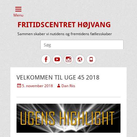
Menu
FRITIDSCENTRET HØJVANG
Sammen skaber vi nutidens og fremtidens fællesskaber
Søg
efter:
Facebook
YouTube
Instagram
Website
Tlf.
VELKOMMEN TIL UGE 45 2018
Udgivet
Forfatter
5. november 2018
Dan Riis
den