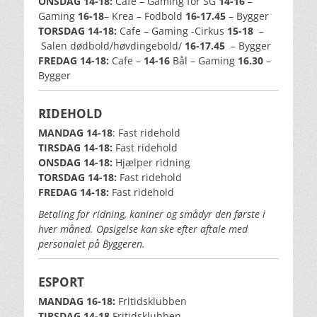
ONSDAG 14-18:
Cafe – Gaming for SG
14-16
–
Gaming
16-18
– Krea – Fodbold
16-17.45
– Bygger
TORSDAG 14-18:
Cafe – Gaming -Cirkus
15-18
–
Salen dødbold/høvdingebold/
16-17.45
– Bygger
FREDAG 14-18:
Cafe
–
14-16
Bål – Gaming
16.30
–
Bygger
RIDEHOLD
MANDAG 14-18
: Fast ridehold
TIRSDAG 14-18:
Fast ridehold
ONSDAG 14-18:
Hjælper ridning
TORSDAG 14-18:
Fast ridehold
FREDAG 14-18:
Fast ridehold
Betaling for ridning, kaniner og smådyr den første i
hver måned. Opsigelse kan ske efter aftale med
personalet på Byggeren.
ESPORT
MANDAG 16-18:
Fritidsklubben
TIRSDAG 14
-18
Fritidsklubben