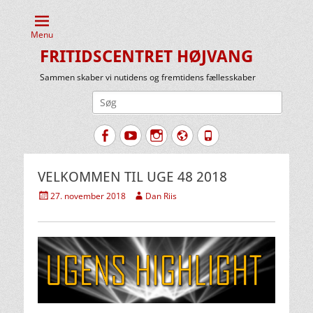
Menu
FRITIDSCENTRET HØJVANG
Sammen skaber vi nutidens og fremtidens fællesskaber
Søg
efter:
Facebook
YouTube
Instagram
Website
Tlf.
VELKOMMEN TIL UGE 48 2018
Udgivet
Forfatter
27. november 2018
Dan Riis
den