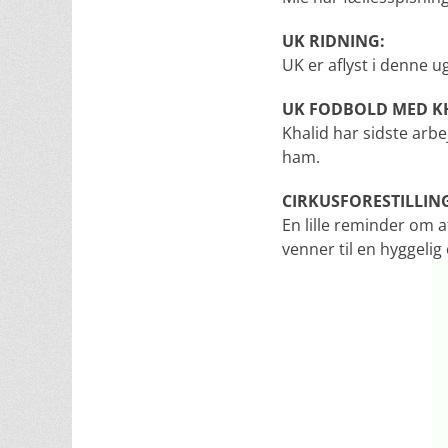
UK RIDNING:
UK er aflyst i denne u
UK FODBOLD MED K
Khalid har sidste arb
ham.
CIRKUSFORESTILLIN
En lille reminder om at
venner til en hyggelig