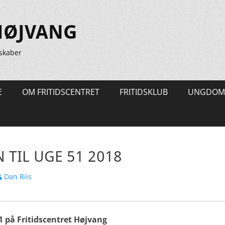
HØJVANG
skaber
E
OM FRITIDSCENTRET
FRITIDSKLUB
UNGDOM
TIL UGE 51 2018
orfatter
Dan Riis
 på Fritidscentret Højvang