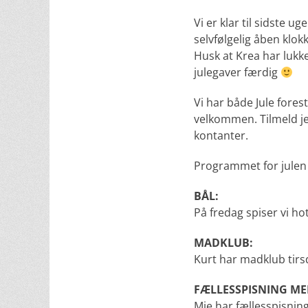
Vi er klar til sidste u
selvfølgelig åben klok
Husk at Krea har lukket
julegaver færdig
Vi har både Jule forest
velkommen. Tilmeld jer
kontanter.
Programmet for julen
BÅL:
På fredag spiser vi ho
MADKLUB:
Kurt har madklub tir
FÆLLESSPISNING ME
Mie har fællesspisning