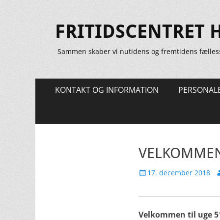
FRITIDSCENTRET 
Sammen skaber vi nutidens og fremtidens fælles
Primær
Spring
KONTAKT OG INFORMATION
PERSONAL
til
Menu
indhold
VELKOMMEN 
Udgivet
F
17. december 2018
den
Velkommen til uge 51