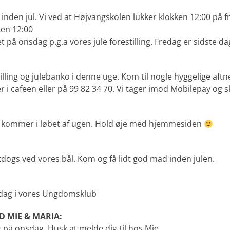
ge inden jul. Vi ved at Højvangskolen lukker klokken 12:00 på f
ken 12:00
 på onsdag p.g.a vores jule forestilling. Fredag er sidste dag
illing og julebanko i denne uge. Kom til nogle hyggelige aftne
 i cafeen eller på 99 82 34 70. Vi tager imod Mobilepay og s
 kommer i løbet af ugen. Hold øje med hjemmesiden
tdogs ved vores bål. Kom og få lidt god mad inden julen.
sdag i vores Ungdomsklub
D MIE & MARIA:
 på onsdag. Husk at melde dig til hos Mie