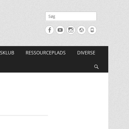
Søg
efter:
Facebook
YouTube
Instagram
Website
Tlf.
SKLUB
RESSOURCEPLADS
DIVERSE
Søg