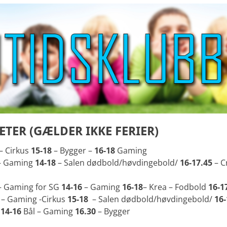
ETER (GÆLDER IKKE FERIER)
 – Cirkus
15-18
– Bygger –
16-18
Gaming
– Gaming
14-18
– Salen dødbold/høvdingebold/
16-17.45
– C
– Gaming for SG
14-16
– Gaming
16-18
– Krea – Fodbold
16-1
 – Gaming -Cirkus
15-18
– Salen dødbold/høvdingebold/
16-
–
14-16
Bål – Gaming
16.30
– Bygger