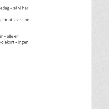
redag – så vi har
 for at lave sine
r – alle er
kolekort – ingen