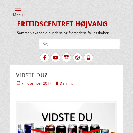
Menu
FRITIDSCENTRET HØJVANG
Sammen skaber vi nutidens og fremtidens fællesskaber
Søg
efter:
Facebook
YouTube
Instagram
Website
Tlf.
VIDSTE DU?
Udgivet
Forfatter
7. november 2017
Dan Riis
den