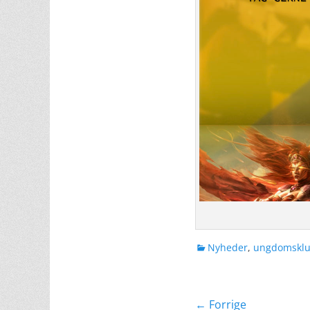
kategorier
Nyheder
,
ungdomsklu
Indlægsnavig
← Forrige