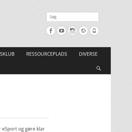
Søg
efter:
Facebook
YouTube
Instagram
Website
Tlf.
SKLUB
RESSOURCEPLADS
DIVERSE
Søg
 eSport og gøre klar