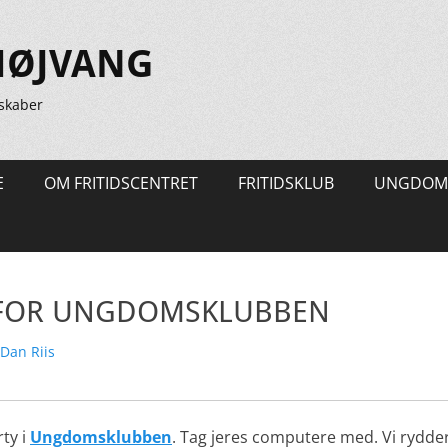
HØJVANG
skaber
E
OM FRITIDSCENTRET
FRITIDSKLUB
UNGDOM
 FOR UNGDOMSKLUBBEN
rfatter
Dan Riis
rty i
Ungdomsklubben
. Tag jeres computere med. Vi rydder