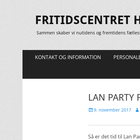
FRITIDSCENTRET 
Sammen skaber vi nutidens og fremtidens fælles
Primær
Spring
KONTAKT OG INFORMATION
PERSONAL
til
Menu
indhold
LAN PARTY
Udgivet
Fo
9. november 2017
den
Så er det tid til Lan Pa