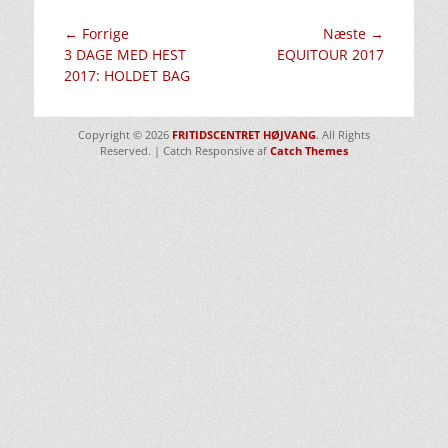
Indlægsnavigation
← Forrige
Næste →
Forrige
Næste
3 DAGE MED HEST
EQUITOUR 2017
indlæg:
indlæg:
2017: HOLDET BAG
Copyright © 2026
FRITIDSCENTRET HØJVANG
. All Rights
Reserved. | Catch Responsive af
Catch Themes