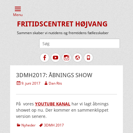
Menu
FRITIDSCENTRET HØJVANG
Sammen skaber vi nutidens og fremtidens fællesskaber
Søg
efter:
Facebook
YouTube
Instagram
Website
Tlf.
3DMH2017: ÅBNINGS SHOW
Udgivet
Forfatter
9. juni 2017
Dan Riis
den
På vores
YOUTUBE KANAL
har vi lagt åbnings
showet op nu. Der kommer en sammenklippet
version senere.
kategorier
Tags
Nyheder
3DMH 2017