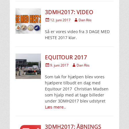
3DMH2017: VIDEO
Udgivet
Forfatter
12. juni 2017
Dan Riis
den
Så er vores video fra 3 DAGE MED
HESTE 2017 klar.
EQUITOUR 2017
Udgivet
Forfatter
9. juni 2017
Dan Riis
den
Som tak for hjælpen blev vores
hjælpere tilbudt en dag med
Equitour 2017 Christian Madsen
som hjalp med at tage billeder
under 3DMH2017 blev udstyret
Læs mere..
3DMH2017: ÅBNINGS