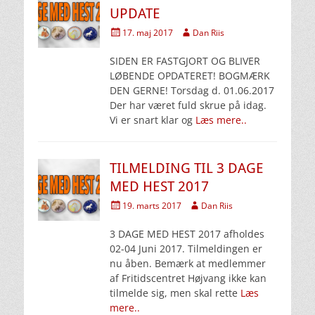
UPDATE
Udgivet
Forfatter
17. maj 2017
Dan Riis
den
SIDEN ER FASTGJORT OG BLIVER
LØBENDE OPDATERET! BOGMÆRK
DEN GERNE! Torsdag d. 01.06.2017
Der har været fuld skrue på idag.
Vi er snart klar og
Læs mere..
TILMELDING TIL 3 DAGE
MED HEST 2017
Udgivet
Forfatter
19. marts 2017
Dan Riis
den
3 DAGE MED HEST 2017 afholdes
02-04 Juni 2017. Tilmeldingen er
nu åben. Bemærk at medlemmer
af Fritidscentret Højvang ikke kan
tilmelde sig, men skal rette
Læs
mere..