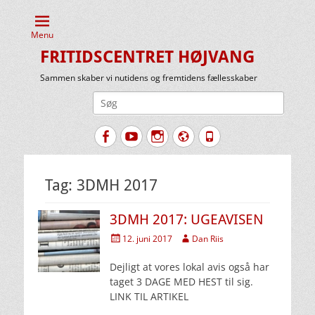
Menu
FRITIDSCENTRET HØJVANG
Sammen skaber vi nutidens og fremtidens fællesskaber
Søg
efter:
Facebook
YouTube
Instagram
Website
Tlf.
Tag:
3DMH 2017
3DMH 2017: UGEAVISEN
Udgivet
Forfatter
12. juni 2017
Dan Riis
den
Dejligt at vores lokal avis også har
taget 3 DAGE MED HEST til sig.
LINK TIL ARTIKEL