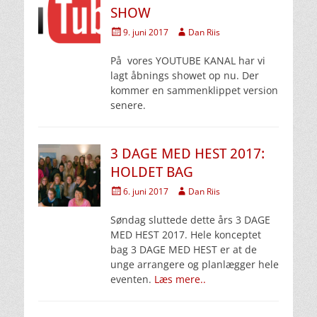
SHOW
Udgivet
Forfatter
9. juni 2017
Dan Riis
den
På vores YOUTUBE KANAL har vi
lagt åbnings showet op nu. Der
kommer en sammenklippet version
senere.
3 DAGE MED HEST 2017:
HOLDET BAG
Udgivet
Forfatter
6. juni 2017
Dan Riis
den
Søndag sluttede dette års 3 DAGE
MED HEST 2017. Hele konceptet
bag 3 DAGE MED HEST er at de
unge arrangere og planlægger hele
eventen.
Læs mere..