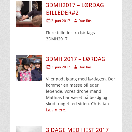
3DMH2017 – LØRDAG
BILLEDER#2
Udgivet
Forfatter
3. juni 2017
Dan Riis
den
Flere billeder fra lørdags
3DMH2017.
3DMH 2017 – LØRDAG
Udgivet
Forfatter
3. juni 2017
Dan Riis
den
Vi er godt igang med lørdagen. Der
kommer en masse billeder
løbende. Vores drone-mand
Mathias har været på besøg og
skudt noget fed video. Christian
Læs mere..
3 DAGE MED HEST 2017